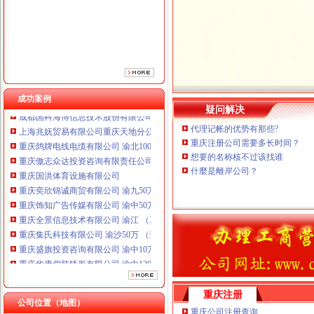
重庆国洪体育设施有限公司
重庆奕欣锦诚商贸有限公司 渝九50万 （工商注册）
重庆饰知广告传媒有限公司 渝中50万 （工商注册）
重庆全景信息技术有限公司 渝江 （工商注册）
重庆集氏科技有限公司 渝沙50万 （进出口权）
重庆盛旗投资咨询有限公司 渝中10万 （工商注册）
重庆华康假肢矫形有限公司 渝中120万 （增资）
成功案例
成都国科海博信息技术股份有限公司重庆分公司 渝江 （工商注册）
疑问解决
上海兆妩贸易有限公司重庆天地分公司 渝中 （工商注册）
代理记帐的优势有那些?
重庆鸽牌电线电缆有限公司 渝北10010万 (进出口权)
重庆注册公司需要多长时间？
重庆傲志众达投资咨询有限责任公司 渝九1000万 （增资）
想要的名称核不过该找谁
重庆国洪体育设施有限公司
什麼是離岸公司？
重庆奕欣锦诚商贸有限公司 渝九50万 （工商注册）
重庆饰知广告传媒有限公司 渝中50万 （工商注册）
重庆全景信息技术有限公司 渝江 （工商注册）
重庆集氏科技有限公司 渝沙50万 （进出口权）
重庆盛旗投资咨询有限公司 渝中10万 （工商注册）
重庆华康假肢矫形有限公司 渝中120万 （增资）
成都国科海博信息技术股份有限公司重庆分公司 渝江 （工商注册）
上海兆妩贸易有限公司重庆天地分公司 渝中 （工商注册）
重庆注册
公司位置（地图）
重庆公司注册查询