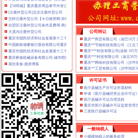
【58同城】重庆重庆周边奉节外资公司注册_外资企业注册_代理外资公
[注册外贸公司]北京注册外贸公司
怎样注册外贸公司【今日推荐网-郑州工商/税务/财务】
自贸区注册外贸公司条件及费用-商务服务-人民铁道网
大溪沟注册外贸公司
公司转让
重庆市国民经济和社会发展第十三个五年规划纲要--1--重庆新闻网
中国邮政储蓄银行股份有限公司重庆渝中区大溪沟营业所_【信用信息_
重庆**商贸有限公司（渝巴10万 201
重庆**节能科技有限公司（江北 50万 
重庆市国民经济和社会发展第十三个五年规划纲要
重庆***科技有限公司(渝新 105万 2
重庆桥俊机械设备有限公司-城市吧街景地图
重庆***科技有限公司（渝北50万一
屌丝美食-搜房博客
重庆**网络科技有限公司（沙坪坝10万
安吉县-搜百科
重庆**工贸有限公司（沙坪坝区50万
重庆市国民经济和社会发展第十三个五年规划纲要
重庆市国民经济和社会发展第十三个五年规划纲要
许可证书
重庆市渝中区人民-信息公开
医疗器械生产许可证所需材料
广州市越秀区人民办公室关于印发越秀区楼宇经济发展规划（2013
申请《医疗器械经营企业许可证
大坪注册外贸公司
医疗器械许可证办理流程
增城贸易公司注册】价格,厂家,图片,公司注册、年检、变更,广
重庆市医疗器械许可证监督管理办
重庆渝中大坪外贸内审员培训,重庆渝中大坪ISO9001内审员培训,重
三类医疗器械许可证
个人注册外贸公司,个人注册公司,外贸公司注册_志趣网
重庆甘达商贸有限责任公司|重庆甘达商贸有限责任公司网站
一般纳税人
太原注册外贸公司,商务服务-久久信息网
上海外贸公司注册费用与注册流程-法律快车公司法
小规模纳税人的账务处理