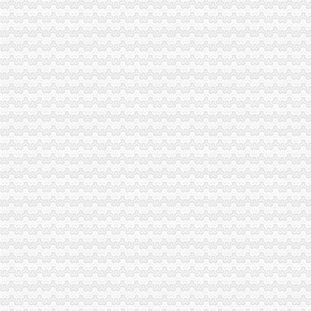
【重庆向科电器有限公司新招聘信息】_聘网
重庆港九股吧新消息-重庆港九新消息-新消息
【重庆海兆科技有限公司招聘】-百才招聘网（免费的招聘网站baicai.
寻访外贸企业的春天-前瞻财经-E都市
重庆时尚购物-重庆渝中区百川百货外贸服装-百川百货外贸服装招商连
注册外贸公司
厦门注册外贸公司进出口申请-厦门58同城
自贸区现在可以注册么在保税区注册外贸公司享受自贸区待遇么A_其
合肥退税代账合肥注册外贸公司
青岛代理注册、青岛代理注册公司、青岛代理工商注册、青岛代理注
生活小百科：注册外贸公司的疑问
大连注册外贸公司--关于对外贸易和国际货运代理企业登记QQ
北京外贸公司注册_注册1000万公司-北京便民网
德注册进出口贸易公司（外贸公司）代办,德工商注册代办【今日
新注册外贸公司出口退税时间有多久？
Re：注册外贸公司,希望与各位交流-饮水思源
渝中区临江门
请问下重庆渝中区临江门那个中院具体叫什么名字？_百度知道
渝中区临江门印印字牌制作工作室2017新招聘信息_电话_地址-58
关于渝中区临江门-看房笔记-房产楼市-重庆购物狂
渝中区临江门公寓,精装出售！_改善型住房__重庆19楼