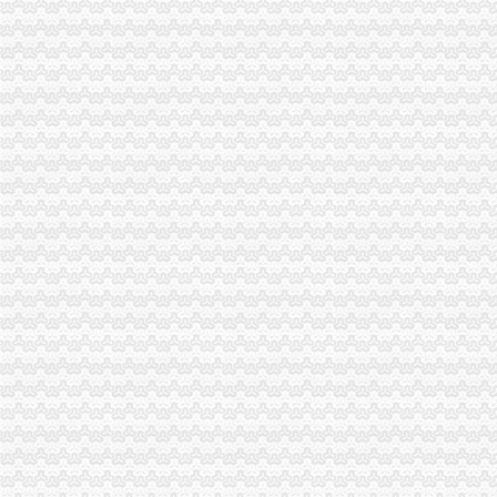
出售渝中区临江门新房一套-重庆搜狐焦点
重庆重庆市渝中区临江门46-在微话题一起聊聊吧！
【渝中区临江门清洁公司哪家好？,开荒清洁,临江门玻璃清洁,清洁
渝中区临江门奎星楼广场（现代书城旁）-城市吧街景地图
重庆市渝中区临江门46号2-3号房屋-重庆产权交易网
重庆渝中区临江门都市广场A座五楼2017招聘信息_电话_地址-中华英
观音岩注册外贸公司
注册外贸公司、香港公司注册、商标注册_财务会计_商贸服务网络服
武汉外贸公司注册【价格,品牌,供应商】-中国制造网,武汉网通知
上海外贸公司注册费用与注册流程_法律知识-法律咨询上中顾法律网
太原注册外贸公司,注册外贸公司注册资金有什么要求-太原58同城
纤芝服饰有限公司|纤芝服饰有限公司网站
外贸公司注册资本需要多少-商务服务-互动百科
【58同城】重庆重庆周边奉节外资公司注册_外资企业注册_代理外资公
[注册外贸公司]北京注册外贸公司
怎样注册外贸公司【今日推荐网-郑州工商/税务/财务】
自贸区注册外贸公司条件及费用-商务服务-人民铁道网
大溪沟注册外贸公司
重庆市国民经济和社会发展第十三个五年规划纲要--1--重庆新闻网
中国邮政储蓄银行股份有限公司重庆渝中区大溪沟营业所_【信用信息_
重庆市国民经济和社会发展第十三个五年规划纲要
重庆桥俊机械设备有限公司-城市吧街景地图