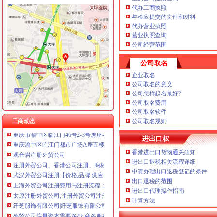
代办工商执照
年检应提交的文件和材料
代办营业执照
渝中区临江门
营业执照查询
请问下重庆渝中区临江门那个中院具体叫什么名字？_百度知道
公司经营范围
渝中区临江门印印字牌制作工作室2017新招聘信息_电话_地址-58
公司取名
关于渝中区临江门-看房笔记-房产楼市-重庆购物狂
渝中区临江门公寓,精装出售！_改善型住房__重庆19楼
企业取名
公司取名的意义
出售渝中区临江门新房一套-重庆搜狐焦点
公司怎样起名最好?
重庆重庆市渝中区临江门46-在微话题一起聊聊吧！
公司取名费用
【渝中区临江门清洁公司哪家好？,开荒清洁,临江门玻璃清洁,清洁
公司取名软件
渝中区临江门奎星楼广场（现代书城旁）-城市吧街景地图
工商动态
公司取名规则
重庆市渝中区临江门46号2-3号房屋-重庆产权交易网
重庆渝中区临江门都市广场A座五楼2017招聘信息_电话_地址-中华英
进出口权
观音岩注册外贸公司
香港进出口货物通关须知
注册外贸公司、香港公司注册、商标注册_财务会计_商贸服务网络服
进出口退税相关流程详细
武汉外贸公司注册【价格,品牌,供应商】-中国制造网,武汉网通知
申请办理出口退税登记的条件
上海外贸公司注册费用与注册流程_法律知识-法律咨询上中顾法律网
出口退税的范围
太原注册外贸公司,注册外贸公司注册资金有什么要求-太原58同城
进出口代理操作指南
纤芝服饰有限公司|纤芝服饰有限公司网站
计算方法
外贸公司注册资本需要多少-商务服务-互动百科