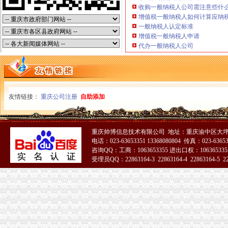
收购一般纳税人公司需注意些什
从省外贸公司到柳沟大坪怎么坐公交车,快需要多久？-公交查询
增值税一般纳税人如何计算应纳
广州大坪小碰贸易有限公司_【信用信息_诉讼信息_财务信息_注册信息
一般纳税人认定标准
【代理注册外贸公司,外贸公司代理,进出口贸易代理注册】价格
增值税一般纳税人申请
重庆优力童外贸童装配送中心|重庆优力童外贸童装配送中心网站
代办一般纳税人公司
渝中区注册外贸公司流程
重庆机电控股（集团）公司2009年度第一期短期融资券募集说明书-
宝盈核心优势：更新招募说明书-匡瞿的空间-搜狐博客
注册危险品公司场地租赁注册外贸公司流程_志趣网
电脑工程师黄页、电脑工程师公司名录、电脑工程师供应商、电脑工程
友情链接：
重庆公司注册
自助添加
锅包装盒厂家_锅包装盒厂家/公司-阿里巴巴公司黄页
中国嘉陵（）2006年年度报告_证券之星
【外贸公司注册流程尖草坪区公司注册太原亿佳鑫公司（查看）】价
重庆帅博信息技术有限公司 地址：重庆渝中区大坪
外资加速入渝助推重庆经济快跑-房产新闻-重庆搜狐焦点网
电话：023-63653351 13368080804 传真：023-6365
制作高档名片名录_2017制作高档名片企业黄页大全_商务联盟网
咨询QQ：工商：1063653355 进出口权：1063653355
门店管理系统名录_2017门店管理系统企业黄页大全_商务联盟网
受理员QQ：22863164-3 22863164-4 22863164-5 228
渝中区注册外贸公司
51La
真皮皮鞋名录_2017真皮皮鞋企业黄页大全_商务联盟网
重庆软岛科技股份有限公司工商信息_电话_地址_信用信息_财务信息-
重庆时尚购物-重庆渝中区百川百货外贸服装店铺-百川百货外贸服装店
【国理政新实践·重庆篇】权威发布|助推自贸区建设,重庆主城各区
第17页重庆陆运公司重庆陆运运输公司黄页重庆陆运企业查询-锦程物