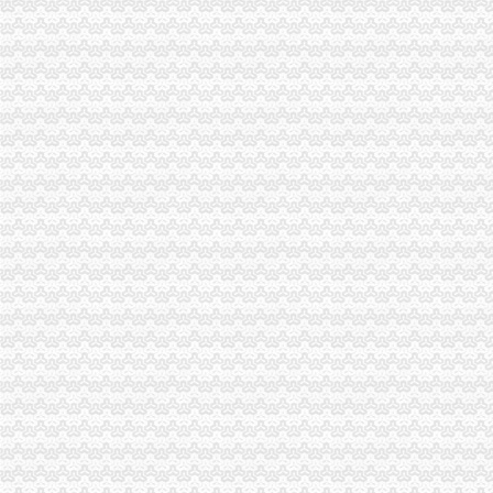
电脑工程师黄页、电脑工程师公司名录、电脑工程师供应商、电脑工程
锅包装盒厂家_锅包装盒厂家/公司-阿里巴巴公司黄页
中国嘉陵（）2006年年度报告_证券之星
【外贸公司注册流程尖草坪区公司注册太原亿佳鑫公司（查看）】价
外资加速入渝助推重庆经济快跑-房产新闻-重庆搜狐焦点网
制作高档名片名录_2017制作高档名片企业黄页大全_商务联盟网
门店管理系统名录_2017门店管理系统企业黄页大全_商务联盟网
渝中区注册外贸公司
真皮皮鞋名录_2017真皮皮鞋企业黄页大全_商务联盟网
重庆软岛科技股份有限公司工商信息_电话_地址_信用信息_财务信息-
重庆时尚购物-重庆渝中区百川百货外贸服装店铺-百川百货外贸服装店
【国理政新实践·重庆篇】权威发布|助推自贸区建设,重庆主城各区
第17页重庆陆运公司重庆陆运运输公司黄页重庆陆运企业查询-锦程物
【重庆向科电器有限公司新招聘信息】_聘网
重庆港九股吧新消息-重庆港九新消息-新消息
【重庆海兆科技有限公司招聘】-百才招聘网（免费的招聘网站baicai.
寻访外贸企业的春天-前瞻财经-E都市
重庆时尚购物-重庆渝中区百川百货外贸服装-百川百货外贸服装招商连
注册外贸公司
厦门注册外贸公司进出口申请-厦门58同城
自贸区现在可以注册么在保税区注册外贸公司享受自贸区待遇么A_其