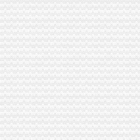
屌丝美食-搜房博客
安吉县-搜百科
重庆市国民经济和社会发展第十三个五年规划纲要
重庆市国民经济和社会发展第十三个五年规划纲要
重庆市渝中区人民-信息公开
广州市越秀区人民办公室关于印发越秀区楼宇经济发展规划（2013
大坪注册外贸公司
增城贸易公司注册】价格,厂家,图片,公司注册、年检、变更,广
重庆渝中大坪外贸内审员培训,重庆渝中大坪ISO9001内审员培训,重
个人注册外贸公司,个人注册公司,外贸公司注册_志趣网
重庆甘达商贸有限责任公司|重庆甘达商贸有限责任公司网站
太原注册外贸公司,商务服务-久久信息网
上海外贸公司注册费用与注册流程-法律快车公司法
从省外贸公司到柳沟大坪怎么坐公交车,快需要多久？-公交查询
广州大坪小碰贸易有限公司_【信用信息_诉讼信息_财务信息_注册信息
【代理注册外贸公司,外贸公司代理,进出口贸易代理注册】价格
重庆优力童外贸童装配送中心|重庆优力童外贸童装配送中心网站
渝中区注册外贸公司流程
重庆机电控股（集团）公司2009年度第一期短期融资券募集说明书-
宝盈核心优势：更新招募说明书-匡瞿的空间-搜狐博客
注册危险品公司场地租赁注册外贸公司流程_志趣网