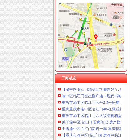
渝中区临江门
请问下重庆渝中区临江门那个中院具体叫什么名
渝中区临江门印印字牌制作工作室2017新招聘信息
重庆渝中区临江门商圈社区广告_广告买卖网
关于渝中区临江门-看房笔记-房产楼市-重庆购
渝中区临江门公寓,精装出售！_改善型住房__重
出售渝中区临江门新房一套-重庆搜狐焦点
重庆重庆市渝中区临江门46-在微话题一起聊聊
工商动态
【渝中区临江门清洁公司哪家好？,开荒清洁,临
渝中区临江门奎星楼广场（现代书城旁）-城市
重庆市渝中区临江门46号2-3号房屋-重庆产权
重庆重庆市渝中区临江门46-在微话题一起聊聊
重庆市渝中区临江门八大纹绣机构盘点_教育指
关于渝中区临江门-看房笔记-房产楼市-重庆购
出售渝中区临江门新房一套-重庆搜狐焦点
【重庆市渝中区临江门租房渝中临江门租房】
重庆重庆渝中区临江门公司网点电话查询_快递