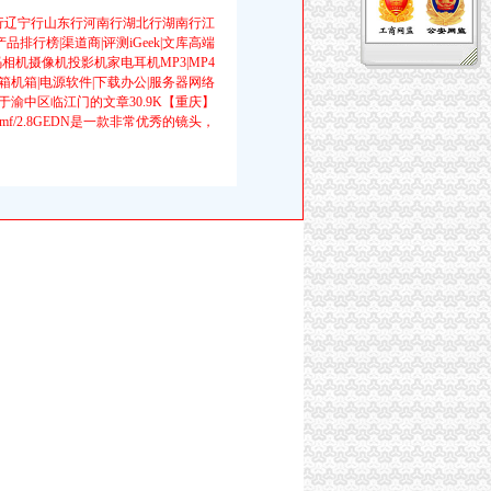
莞行辽宁行山东行河南行湖北行湖南行江
行榜|渠道商|评测iGeek|文库高端
相机摄像机投影机家电耳机MP3|MP4
机箱|电源软件|下载办公|服务器网络
渝中区临江门的文章30.9K【重庆】
24mmf/2.8GEDN是一款非常优秀的镜头，