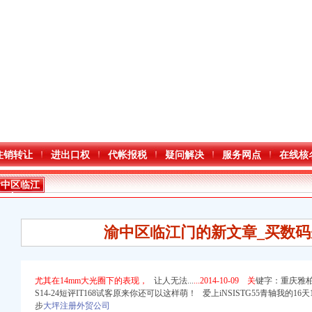
注销转让
进出口权
代帐报税
疑问解决
服务网点
在线核
渝中区临江
门
渝中区临江门的新文章_买数码先
尤其在14mm大光圈下的表现，
让人无法...
...2014-10-09 关
键字：重庆雅柏影
S14-24短评IT168试客原来你还可以这样萌！ 爱上iNSISTG55青轴我的
口权)
步
大坪注册外贸公司