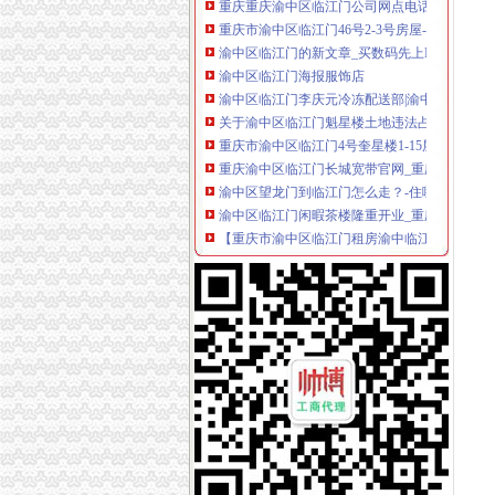
重庆市渝中区临江门46号2-3号房屋-重庆产权
渝中区临江门的新文章_买数码先上IT168
渝中区临江门海报服饰店
渝中区临江门李庆元冷冻配送部|渝中区临江门
关于渝中区临江门魁星楼土地违法占用建楼事宜
重庆市渝中区临江门4号奎星楼1-15层2年前曾
重庆渝中区临江门长城宽带官网_重庆长城宽带
渝中区望龙门到临江门怎么走？-住哪网
渝中区临江门闲暇茶楼隆重开业_重庆吧_百度
【重庆市渝中区临江门租房渝中临江门租房】
出售渝中区临江门住房-重庆二手房-重庆搜狐
1994年前的重庆渝中区临江门岗亭。
渝中区临江门恒王鑫珠宝商行_【信用信息_诉讼
出售渝中区临江门住房-重庆搜狐焦点
渝中区临江门大三房,可看讲,随时看房,重庆渝
重庆渝中区临江门都市广场A座五楼2017招聘信
请问下重庆渝中区临江门那个中院具体叫什么名
渝中区临江门石头洞餐厅
重庆渝中区临江门正街1号-城市吧街景地图
重庆餐饮美食-重庆渝中区临江门重百小吃店铺
美宝露美容美体：渝中区临江路临江门车站怡景