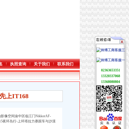
名
执照查询
关于我们
联系我们
02363653351
13320337068
13368080804
上IT168
像空间渝中区临江门NikkorAF-
16天15夜环岛行-上环塔拉力赛跟车与沙漠