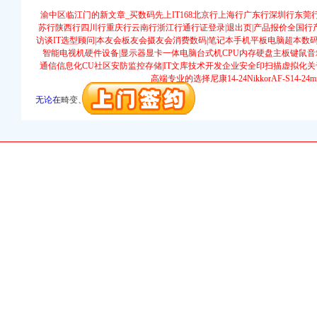
万 （增资）
渝中区临江门的新文章_买数码先上IT168北京行上海行广东行深圳行东
苏行陕西行四川行重庆行云南行浙江行通行证登录|退出页|产品报价全国行产品排
册）
访谈IT选型顾问|本友会板友会摄友会消费数码|笔记本手机平板电脑超本数码
册）
智能电视机硬件设备|显示器显卡一体电脑台式机CPU内存硬盘主板键鼠音箱
通信信息化CU社区安防监控存储|IT文库技术开发企业安全印扫描虚拟化关于
高端专业的选择尼康14-24NikkorAF-S14-
册）
无论在
畸变、辩率以及差等测试中，
）
 渝江 （工商注册）
工商注册）
口权)
万 （增资）
册）
册）
册）
）
 渝江 （工商注册）
工商注册）