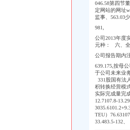
中国嘉陵（）2006年年度报告_证券之星
046.58第四
【外贸公司注册流程尖草坪区公司注册太原亿佳鑫公司（查看）】价
定网站的网址ww
宝盈核心优势：更新招募说明书-匡瞿的空间-搜狐博客
监事、563.03
英国经济硕士的就业前景—顺顺留学
[中报]升达林业：2011年半年度报告-[中财网]
981,
wifi连接手机摄像头厂家_wifi连接手机摄像头公司-阿里巴巴公司黄页
重庆：内陆开放高地建设向高度广度深度拓展--重庆视窗--人民网
公司2013年
【重庆鸿巨网络科技有限公司招聘_新招聘信息】-前程无忧官方招聘
元种：
六、全
重庆机电控股（集团）公司2010年度第一期短期融资券募集说明书-
公司报告期内
注册危险品公司场地租赁注册外贸公司流程_志趣网
千乡万才科技（中国）有限公司诚聘英才_通信业_天涯论坛_天涯社区
639.175,
2017外贸公司注册的流程,注册外贸公司需要满足什么条件？_第1页_
于公司未来业务
【重庆-长寿区外资（非欧美）招聘_新重庆-长寿区外资（非欧美）
331股国有法人
重庆机电控股（集团）公司2009年度第一期短期融资券募集说明书-
实时把握paypal新动态,关注paypal动向-----不断更新中.._paypal吧
积转换经营模式
【外贸公司注册流程尖草坪区公司注册太原亿佳鑫公司（查看）】价
实际完成量完
电商创业看看哪儿适合你-理财频道-华龙网
12.7107.8-
锅包装盒厂家_锅包装盒厂家/公司-阿里巴巴公司黄页
3035.6101.
玄武区外资外贸公司注册流程-中介信息-青海新闻网
TEU）76.63
易方达岁丰添利券型证券投资基金更新的招募说明书摘要-搜狐证券
33.483.5-132、
2012年重庆市渝兴建设投资有限公司公司券募集说明书-券频道-和
金融及其他服务业岗位需求-两江新区官网