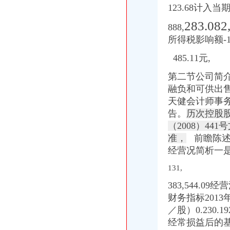
经营管理——重庆频道--人民网
123.68计入
外资加速入渝助推重庆经济快跑-房产新闻-重庆搜狐焦点网
283.082
888,
所得税影响额-
485.11元,
第二节公司简介
融负和可供出售
天健会计师事
告。
历次控股
（2008）4
准，
前瞻陈述
经营况简析一是集
131,
383,544.
财务指标201
／股）0.230.1
经常损益后的基本