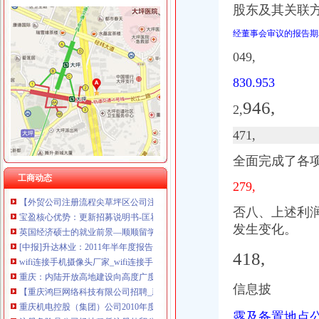
股东及其关联
经董事会审议的报告期
渝中区注册外贸公司流程
049,
宝盈核心优势：更新招募说明书-匡瞿的空间-搜狐博客
电脑工程师黄页、电脑工程师公司名录、电脑工程师供应商、电脑工程
830.953
文字历史区
946,
英国经济硕士的就业前景—顺顺留学
2,
制作高档名片名录_2017制作高档名片企业黄页大全_商务联盟网
471,
锅包装盒厂家_锅包装盒厂家/公司-阿里巴巴公司黄页
外资加速入渝助推重庆经济快跑-房产新闻-重庆搜狐焦点网
全面完成了各项
中国嘉陵（）2006年年度报告_证券之星
工商动态
【外贸公司注册流程尖草坪区公司注册太原亿佳鑫公司（查看）】价
279,
宝盈核心优势：更新招募说明书-匡瞿的空间-搜狐博客
英国经济硕士的就业前景—顺顺留学
否八、上述利润
[中报]升达林业：2011年半年度报告-[中财网]
发生变化。
wifi连接手机摄像头厂家_wifi连接手机摄像头公司-阿里巴巴公司黄页
重庆：内陆开放高地建设向高度广度深度拓展--重庆视窗--人民网
418,
【重庆鸿巨网络科技有限公司招聘_新招聘信息】-前程无忧官方招聘
重庆机电控股（集团）公司2010年度第一期短期融资券募集说明书-
信息披
注册危险品公司场地租赁注册外贸公司流程_志趣网
千乡万才科技（中国）有限公司诚聘英才_通信业_天涯论坛_天涯社区
露及备置地点