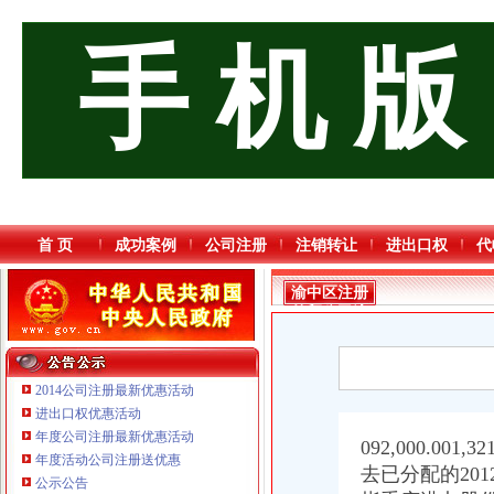
手 机 版
首 页
成功案例
公司注册
注销转让
进出口权
代
渝中区注册
外贸公司流
程
2014公司注册最新优惠活动
进出口权优惠活动
年度公司注册最新优惠活动
重庆鸽牌电线电缆有限公司 渝北10010万 (进出口权)
092,000.001,3
年度活动公司注册送优惠
重庆傲志众达投资咨询有限责任公司 渝九1000万 （增资）
去已分配的20
公示公告
重庆国洪体育设施有限公司