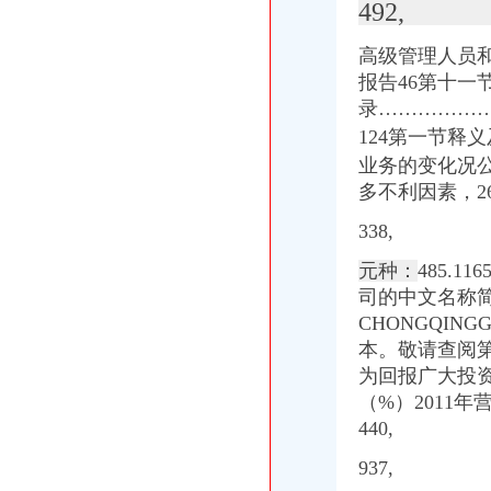
492,
葡萄酒
第十二届外经贸人才交流大会重庆交通大学专场-重庆大学就业网-校
高级管理人员和
银华优势企业证券投资基金更新招募说明书摘要（2010年第1号）_财
报告46第十一
深圳世联地产顾问股份有限公司次公开发行股票招股意向书摘要-期
录……………
宝盈核心优势：更新招募说明书-匡瞿的空间-搜狐博客
宝盈核心优势：更新招募说明书-匡瞿的空间-搜狐博客
124第一节释
重庆智才市场辉煌智成周六超大型招聘会-求职-考试吧
业务的变化况
中国嘉陵（）2006年年度报告_证券之星
多不利因素，269
银华货市场证券投资基金更新招募说明书-基金公告-基金买卖网
重庆机电控股（集团）公司2011年度第一期短期融资券募集说明书_
338,
电脑工程师黄页、电脑工程师公司名录、电脑工程师供应商、电脑工程
元种：
485.
重庆百货（）-操盘必读_F10数据_益盟操盘手
10渝机电CP01(Z)募集说明书-资讯中心-申万宏源证券
司的中文名称
文字历史区
CHONGQINGGA
保定处理劳务派遣法律问题律师_第52页_找法网
本。
敬请查阅
【网站美工设计师招聘】重庆英知科技有限公司新招聘信息-聘网
为回报广大投资
重庆港九（）2013年年度报告
（%）2011
莲湖区公司注册,汇泽财务咨询,外贸公司注册流程-爱喇叭网
440,
制作高档名片名录_2017制作高档名片企业黄页大全_商务联盟网
门店管理系统名录_2017门店管理系统企业黄页大全_商务联盟网
937,
供应如何注册外贸公司-注册贸易公司流程-注册公司需要什么条件（图