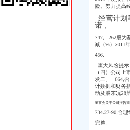
电脑工程师黄页、电脑工程师公司名录、电脑工程师供应商、电脑工程
险。努力提高
重庆百货（）-操盘必读_F10数据_益盟操盘手
10渝机电CP01(Z)募集说明书-资讯中心-申万宏源证券
经营计划
文字历史区
诺，
保定处理劳务派遣法律问题律师_第52页_找法网
【网站美工设计师招聘】重庆英知科技有限公司新招聘信息-聘网
747, 262
重庆港九（）2013年年度报告
减（%）2011
莲湖区公司注册,汇泽财务咨询,外贸公司注册流程-爱喇叭网
制作高档名片名录_2017制作高档名片企业黄页大全_商务联盟网
456,
门店管理系统名录_2017门店管理系统企业黄页大全_商务联盟网
供应如何注册外贸公司-注册贸易公司流程-注册公司需要什么条件（图
重大风险提示：
经营管理——重庆频道--人民网
（四）公司上市
外资加速入渝助推重庆经济快跑-房产新闻-重庆搜狐焦点网
发二、 064
渝中区注册外贸公司流程
计数据和财务指
宝盈核心优势：更新招募说明书-匡瞿的空间-搜狐博客
动及股东况28
电脑工程师黄页、电脑工程师公司名录、电脑工程师供应商、电脑工程
文字历史区
董事会关于公司报告期
英国经济硕士的就业前景—顺顺留学
734.27-90,
制作高档名片名录_2017制作高档名片企业黄页大全_商务联盟网
锅包装盒厂家_锅包装盒厂家/公司-阿里巴巴公司黄页
完整。
外资加速入渝助推重庆经济快跑-房产新闻-重庆搜狐焦点网