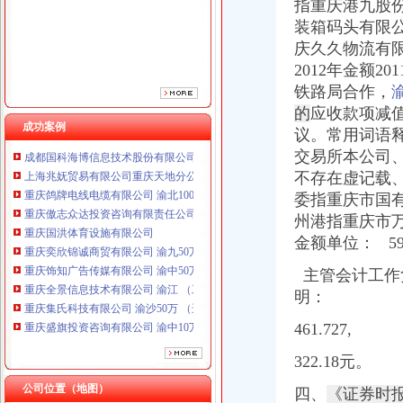
指重庆港九股
重庆奕欣锦诚商贸有限公司 渝九50万 （工商注册）
装箱码头有限
重庆饰知广告传媒有限公司 渝中50万 （工商注册）
庆久久物流有限
重庆全景信息技术有限公司 渝江 （工商注册）
2012年金额2
重庆集氏科技有限公司 渝沙50万 （进出口权）
铁路局合作，
重庆盛旗投资咨询有限公司 渝中10万 （工商注册）
重庆华康假肢矫形有限公司 渝中120万 （增资）
的
应收款项减值准
成功案例
成都国科海博信息技术股份有限公司重庆分公司 渝江 （工商注册）
议。常用词语
上海兆妩贸易有限公司重庆天地分公司 渝中 （工商注册）
交易所本公司
重庆鸽牌电线电缆有限公司 渝北10010万 (进出口权)
不存在虚记载、
重庆傲志众达投资咨询有限责任公司 渝九1000万 （增资）
委指重庆市国
重庆国洪体育设施有限公司
州港指重庆市
重庆奕欣锦诚商贸有限公司 渝九50万 （工商注册）
金额单位： 590.
重庆饰知广告传媒有限公司 渝中50万 （工商注册）
重庆全景信息技术有限公司 渝江 （工商注册）
主管会计工作
重庆集氏科技有限公司 渝沙50万 （进出口权）
明：
重庆盛旗投资咨询有限公司 渝中10万 （工商注册）
重庆华康假肢矫形有限公司 渝中120万 （增资）
461.727,
成都国科海博信息技术股份有限公司重庆分公司 渝江 （工商注册）
上海兆妩贸易有限公司重庆天地分公司 渝中 （工商注册）
322.18元。
公司位置（地图）
四、
《证券时