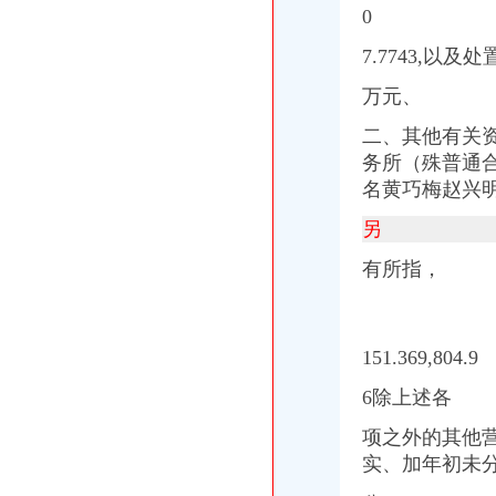
0
7.7743,以及
万元、
二、
其他有关
务所（殊普通合
名黄巧梅赵兴
另
有所指，
151.369,804.9
6除上述各
项之外的其他营
实、加年初未分