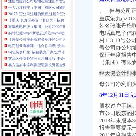
2017外贸公司注册的流程,注册外贸公司需要满足什么条件？_第1页_
、 但与公司
【重庆-长寿区外资（非欧美）招聘_新重庆-长寿区外资（非欧美）
重庆机电控股（集团）公司2009年度第一期短期融资券募集说明书-
重庆港九()2
实时把握paypal新动态,关注paypal动向-----不断更新中.._paypal吧
姓名张张丹梅联
【外贸公司注册流程尖草坪区公司注册太原亿佳鑫公司（查看）】价
电话真电子信
电商创业看看哪儿适合你-理财频道-华龙网
村113-13
锅包装盒厂家_锅包装盒厂家/公司-阿里巴巴公司黄页
号公司办公地址的邮
玄武区外资外贸公司注册流程-中介信息-青海新闻网
保证年度报告
易方达岁丰添利券型证券投资基金更新的招募说明书摘要-搜狐证券
（集团）有限
2012年重庆市渝兴建设投资有限公司公司券募集说明书-券频道-和
金融及其他服务业岗位需求-两江新区官网
经天健会计师
葡萄酒
第十二届外经贸人才交流大会重庆交通大学专场-重庆大学就业网-校
母公司净利润为7,
银华优势企业证券投资基金更新招募说明书摘要（2010年第1号）_财
深圳世联地产顾问股份有限公司次公开发行股票招股意向书摘要-期
8年12月31日
宝盈核心优势：更新招募说明书-匡瞿的空间-搜狐博客
股权过户手续。
宝盈核心优势：更新招募说明书-匡瞿的空间-搜狐博客
市公司
股东的
重庆智才市场辉煌智成周六超大型招聘会-求职-考试吧
中国嘉陵（）2006年年度报告_证券之星
2013年末股本34
银华货市场证券投资基金更新招募说明书-基金公告-基金买卖网
报告重要提示
重庆机电控股（集团）公司2011年度第一期短期融资券募集说明书_
2011年度报