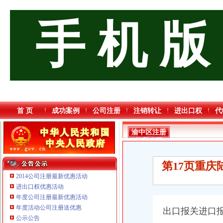
手 机 版
首 页
成功案例
公司注册
注销转让
进出口权
代
渝中区注册
外贸公司
第17页重
2014公司注册最新优惠活动
进出口权优惠活动
年度公司注册最新优惠活动
年度活动公司注册送优惠
出口报关进口
重庆鸽牌电线电缆有限公司 渝北10010万 (进出口权)
公示公告
重庆傲志众达投资咨询有限责任公司 渝九1000万 （增资）