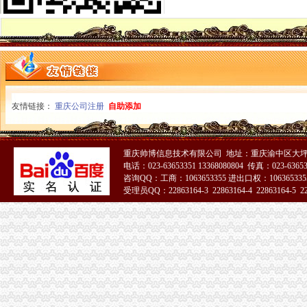
mg娱乐平台注册送11|mg娱乐平台注册送11阴到炎怎么根_比网vita
重庆渝中区注册会计师培训班位置在哪-爱喇叭网
重庆熙可纱有限责任公司-主页
渝中区合同纠纷律师推荐：张宰宇律师-律师访谈-法帮网
重庆港九股份有限公司第四届董事会第十一次会议决议暨重大事项进展
重庆对外经贸（集团）有限公司2015年面向合格投资者公开发行公司
重庆时尚购物-重庆渝中区百川百货外贸服装-百川百货外贸服装招商连
友情链接：
新11月重庆市女式休闲裤产品生产销售企业黄页.xls-企业管理资源网
重庆公司注册
自助添加
青岛市南区专业代理注册四方区专业公司注册代理选亚伦
王锡贵、邹连海诉重庆市渝中区分局不履行监管职责一案判决书
2011“好师傅”工业人才网络招聘会
重庆帅博信息技术有限公司 地址：重庆渝中区大坪
重庆涪陵电力实业股份有限公司关于第五届十二次董事会决议公告-股
电话：023-63653351 13368080804 传真：023-6365
重庆市渝中区2016年上半年公开招聘46名事业单位工作人员简章_高校
咨询QQ：工商：1063653355 进出口权：1063653355
受理员QQ：22863164-3 22863164-4 22863164-5 228
商务服务公司大全|商务服务公司名录|商务服务企业大全|商务服务厂家--
添运老虎机_添运老虎机青岛哪里有卖外贸尾货的？青岛外贸服装批发
51La
重庆港九股份有限公司2004年年度报告
益民创新优势：2007年第四季度报告_基金公告_天天基金网
公司介绍_深圳天兴达兴利通信设备有限公司会员商铺-中国贸易网-
重庆港九股吧新消息-重庆港九新消息-新消息
菲童寻常外贸童装有限公司联系方式_中国服装网
渝中区注册外贸公司