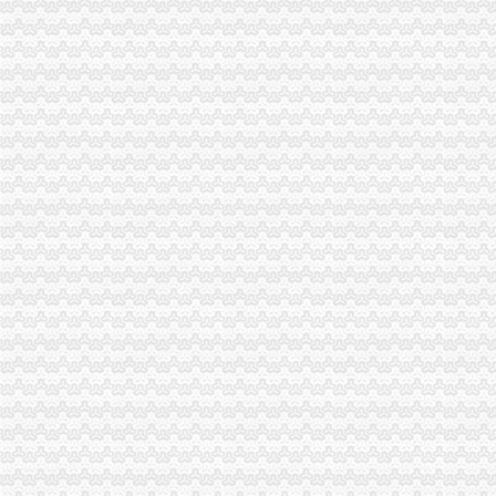
重庆对外经贸（集团）有限公司2015年面向合格投资者公开发行公司
重庆时尚购物-重庆渝中区百川百货外贸服装-百川百货外贸服装招商连
新11月重庆市女式休闲裤产品生产销售企业黄页.xls-企业管理资源网
青岛市南区专业代理注册四方区专业公司注册代理选亚伦
王锡贵、邹连海诉重庆市渝中区分局不履行监管职责一案判决书
2011“好师傅”工业人才网络招聘会
重庆涪陵电力实业股份有限公司关于第五届十二次董事会决议公告-股
重庆市渝中区2016年上半年公开招聘46名事业单位工作人员简章_高校
商务服务公司大全|商务服务公司名录|商务服务企业大全|商务服务厂家--
添运老虎机_添运老虎机青岛哪里有卖外贸尾货的？青岛外贸服装批发
重庆港九股份有限公司2004年年度报告
益民创新优势：2007年第四季度报告_基金公告_天天基金网
公司介绍_深圳天兴达兴利通信设备有限公司会员商铺-中国贸易网-
重庆港九股吧新消息-重庆港九新消息-新消息
菲童寻常外贸童装有限公司联系方式_中国服装网