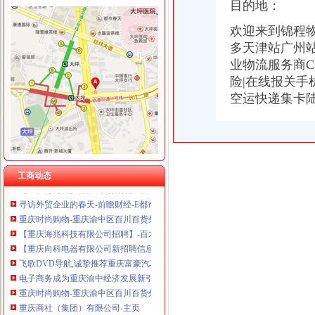
目的地：
欢迎来到锦程物
多天津站广州站
渝中区注册外贸公司
业物流服务商CS
真皮皮鞋名录_2017真皮皮鞋企业黄页大全_商务联盟网
险|在线报关
重庆软岛科技股份有限公司工商信息_电话_地址_信用信息_财务信息-
空运快递集卡
重庆时尚购物-重庆渝中区百川百货外贸服装店铺-百川百货外贸服装店
【国理政新实践·重庆篇】权威发布|助推自贸区建设,重庆主城各区
第17页重庆陆运公司重庆陆运运输公司黄页重庆陆运企业查询-锦程物
【重庆向科电器有限公司新招聘信息】_聘网
重庆港九股吧新消息-重庆港九新消息-新消息
工商动态
【重庆海兆科技有限公司招聘】-百才招聘网（免费的招聘网站baicai.
寻访外贸企业的春天-前瞻财经-E都市
重庆时尚购物-重庆渝中区百川百货外贸服装-百川百货外贸服装招商连
【重庆海兆科技有限公司招聘】-百才招聘网（免费的招聘网站baicai.
【重庆向科电器有限公司新招聘信息】_聘网
飞歌DVD导航,诚挚推荐重庆富豪汽车批发价格,厂家,图片,重庆
电子商务成为重庆渝中经济发展新引擎_地方_招商-商界招商网
重庆时尚购物-重庆渝中区百川百货外贸服装店铺-百川百货外贸服装店
重庆商社（集团）有限公司-主页
重庆港九股份有限公司资产置换及非公开发行股份购买资产暨关联交易