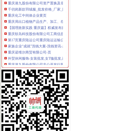
千仞岗新款羽绒服_批发价格_厂家_图片_勤加缘网
重庆化工中间体企业黄页
重庆局出口植物产品生产、加工、存放注册登记单位
【国理政新实践·重庆篇】权威发布|助推自贸区建设,重庆主城各区
重庆软岛科技股份有限公司工商信息_电话_地址_信用信息_财务信息-
第17页重庆陆运公司重庆陆运运输公司黄页重庆陆运企业查询-锦程物
家族企业“成就”洗钱大案-洗钱资讯-广发基金
重庆诺维尔商贸有限公司-页
外贸休闲服饰-女装批发,女T恤批发,连衣裙,吊带,短裤批发-衣
重庆港九股份有限公司非公开发行股票预案-股指期货频道-和讯网
寻访外贸企业的春天-前瞻财经-E都市
苏州博跃商务信息咨询有限公司招聘信息_苏州博跃商务信息咨询有限
重庆港九股份有限公司资产置换及非公开发行股份购买资产暨关联交易
滚动新闻_资讯频道_凤凰网
真皮皮鞋名录_2017真皮皮鞋企业黄页大全_商务联盟网
【国理政新实践·重庆篇】权威发布|助推自贸区建设,重庆主城各区
广告帐篷名录_2017广告帐篷企业黄页大全_商务联盟网
吴中区苏州网上注册公司哪家资历深|平江工商局个体工商户注册-商务
昭隆国际贸易（重庆）有限公司（）|中国外贸企业名
【外贸专员/经理国外好福利,重庆宏亚出国中介服务有限公司招聘】-
助推自贸区建设重庆主城各区大招频出_财经评论（cjpl）股吧_东方财