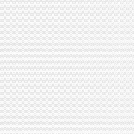
第17页重庆陆运公司重庆陆运运输公司黄页重庆陆运企业查询-锦程物
家族企业“成就”洗钱大案-洗钱资讯-广发基金
重庆诺维尔商贸有限公司-页
外贸休闲服饰-女装批发,女T恤批发,连衣裙,吊带,短裤批发-衣
重庆港九股份有限公司非公开发行股票预案-股指期货频道-和讯网
寻访外贸企业的春天-前瞻财经-E都市
苏州博跃商务信息咨询有限公司招聘信息_苏州博跃商务信息咨询有限
重庆港九股份有限公司资产置换及非公开发行股份购买资产暨关联交易
滚动新闻_资讯频道_凤凰网
真皮皮鞋名录_2017真皮皮鞋企业黄页大全_商务联盟网
【国理政新实践·重庆篇】权威发布|助推自贸区建设,重庆主城各区
广告帐篷名录_2017广告帐篷企业黄页大全_商务联盟网
吴中区苏州网上注册公司哪家资历深|平江工商局个体工商户注册-商务
昭隆国际贸易（重庆）有限公司（）|中国外贸企业名
【外贸专员/经理国外好福利,重庆宏亚出国中介服务有限公司招聘】-
助推自贸区建设重庆主城各区大招频出_财经评论（cjpl）股吧_东方财
mg娱乐平台注册送11|mg娱乐平台注册送11阴到炎怎么根_比网vita
重庆渝中区注册会计师培训班位置在哪-爱喇叭网
重庆熙可纱有限责任公司-主页
渝中区合同纠纷律师推荐：张宰宇律师-律师访谈-法帮网
重庆港九股份有限公司第四届董事会第十一次会议决议暨重大事项进展