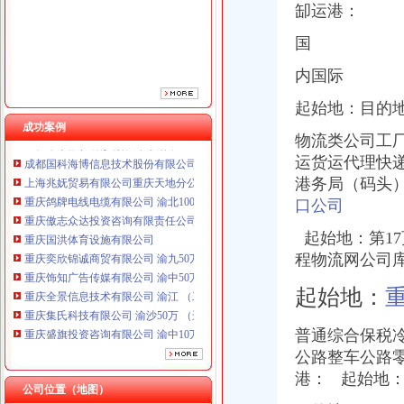
缷运港：
重庆国洪体育设施有限公司
重庆奕欣锦诚商贸有限公司 渝九50万 （工商注册）
国
重庆饰知广告传媒有限公司 渝中50万 （工商注册）
重庆全景信息技术有限公司 渝江 （工商注册）
内国际
重庆集氏科技有限公司 渝沙50万 （进出口权）
起始地：目的
重庆盛旗投资咨询有限公司 渝中10万 （工商注册）
成功案例
重庆华康假肢矫形有限公司 渝中120万 （增资）
物流类公司工
成都国科海博信息技术股份有限公司重庆分公司 渝江 （工商注册）
运货运代理快
上海兆妩贸易有限公司重庆天地分公司 渝中 （工商注册）
港务局（码头
重庆鸽牌电线电缆有限公司 渝北10010万 (进出口权)
口公司
重庆傲志众达投资咨询有限责任公司 渝九1000万 （增资）
重庆国洪体育设施有限公司
起始地：第1
重庆奕欣锦诚商贸有限公司 渝九50万 （工商注册）
程物流网公司
重庆饰知广告传媒有限公司 渝中50万 （工商注册）
重庆全景信息技术有限公司 渝江 （工商注册）
起始地：
重庆集氏科技有限公司 渝沙50万 （进出口权）
重庆盛旗投资咨询有限公司 渝中10万 （工商注册）
普通综合保税
重庆华康假肢矫形有限公司 渝中120万 （增资）
公路整车公路
成都国科海博信息技术股份有限公司重庆分公司 渝江 （工商注册）
上海兆妩贸易有限公司重庆天地分公司 渝中 （工商注册）
港： 起始地
公司位置（地图）