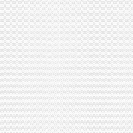
真皮皮鞋名录_2017真皮皮鞋企业黄页大全_商务联盟网
重庆软岛科技股份有限公司工商信息_电话_地址_信用信息_财务信息-
重庆时尚购物-重庆渝中区百川百货外贸服装店铺-百川百货外贸服装店
【国理政新实践·重庆篇】权威发布|助推自贸区建设,重庆主城各区
第17页重庆陆运公司重庆陆运运输公司黄页重庆陆运企业查询-锦程物
【重庆向科电器有限公司新招聘信息】_聘网
重庆港九股吧新消息-重庆港九新消息-新消息
【重庆海兆科技有限公司招聘】-百才招聘网（免费的招聘网站baicai.
寻访外贸企业的春天-前瞻财经-E都市
重庆时尚购物-重庆渝中区百川百货外贸服装-百川百货外贸服装招商连
【重庆海兆科技有限公司招聘】-百才招聘网（免费的招聘网站baicai.
【重庆向科电器有限公司新招聘信息】_聘网
飞歌DVD导航,诚挚推荐重庆富豪汽车批发价格,厂家,图片,重庆
电子商务成为重庆渝中经济发展新引擎_地方_招商-商界招商网
重庆时尚购物-重庆渝中区百川百货外贸服装店铺-百川百货外贸服装店
重庆商社（集团）有限公司-主页
重庆港九股份有限公司资产置换及非公开发行股份购买资产暨关联交易
千仞岗新款羽绒服_批发价格_厂家_图片_勤加缘网
重庆化工中间体企业黄页
重庆局出口植物产品生产、加工、存放注册登记单位
【国理政新实践·重庆篇】权威发布|助推自贸区建设,重庆主城各区
重庆软岛科技股份有限公司工商信息_电话_地址_信用信息_财务信息-