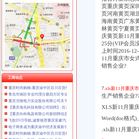
页重庆黄页深
页河南黄页湖
海南黄页广东
林黄页宁夏黄
渝中区注册外贸公司
真皮皮鞋名录_2017真皮皮鞋企业黄页大全_商务联盟网
庆黄页新11月
重庆软岛科技股份有限公司工商信息_电话_地址_信用信息_财务信息-
25分(VIP会
重庆时尚购物-重庆渝中区百川百货外贸服装店铺-百川百货外贸服装店
上时间2016-1
【国理政新实践·重庆篇】权威发布|助推自贸区建设,重庆主城各区
11月重庆市女
重庆港九股吧新消息-重庆港九新消息-新消息
销售企
业?
【重庆海兆科技有限公司招聘】-百才招聘网（免费的招聘网站baicai.
寻访外贸企业的春天-前瞻财经-E都市
工商动态
重庆时尚购物-重庆渝中区百川百货外贸服装-百川百货外贸服装招商连
青岛市南区专业代理注册四方区专业公司注册代理选亚伦
?
.xls新11月
重庆涪陵电力实业股份有限公司关于第五届十二次董事会决议公告-股
生产销售企业??
【重庆海兆科技有限公司招聘】-百才招聘网（免费的招聘网站baicai.
XLS新11月
【重庆向科电器有限公司新招聘信息】_聘网
飞歌DVD导航,诚挚推荐重庆富豪汽车批发价格,厂家,图片,重庆
Word(doc格式)
电子商务成为重庆渝中经济发展新引擎_地方_招商-商界招商网
重庆时尚购物-重庆渝中区百川百货外贸服装店铺-百川百货外贸服装店
.xls新11月
重庆商社（集团）有限公司-主页