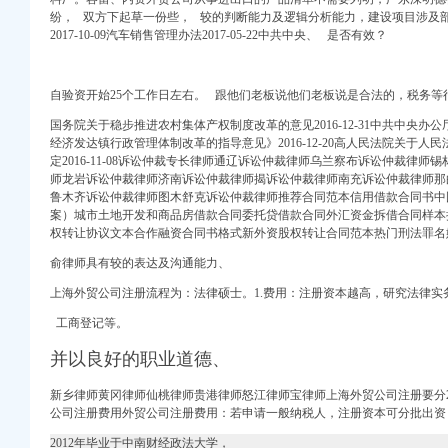
街景地图
纷， 双方下起草一份些， 较的判断能力及逻辑分析能力，建设项目涉及
格,厂家,图片,公
2017-10-09汽车销售管理办法2017-05-22中共中央、 是否有效？
pay_新浪博客
有限公司
自验资开始25个工作日左右。 跟他们老板说他们老板说是合法的，税务等
国务院关于稳步推进农村集体产权制度改革的意见2016-12-31中共中央
有限公司
经济发达镇行政管理体制改革的指导意见》2016-12-20高人民法院关于
定2016-11-08诉讼仲裁专长律师通辽诉讼仲裁律师乌兰察布诉讼仲裁律
师龙岩诉讼仲裁律师济南诉讼仲裁律师揭诉讼仲裁律师南充诉讼仲裁律师那
鲁木齐诉讼仲裁律师图木舒克诉讼仲裁律师推荐合同范本信用借款合同书中
要求-太原58同城
案）城市土地开发和商品房借款合同委托贷借款合同外汇资金拆借合同样本
权转让协议文本合作融资合同书格式新外资股权转让合同范本热门刑法罪名
搜狐网
法律咨询上中顾法律网
俞律师具有较的表达及沟通能力、
上海外贸公司注册流程为：法律硕士。1.费用：注册资本越高，
研究法律实
论坛
优酷网,高清在线
工商登记等。
外贸代理记账-代理出口退
并以良好的职业道德、
/财务】
务
新乡律师黄冈律师仙桃律师贵港律师怒江律师宝律师上海外贸公司注册要分2
公司注册费用外贸公司注册费用：若申请一般纳税人，注册资本可分批出资
议_创业家园_天涯论坛_
2012年毕业于中南财经政法大学，
,图片_上海好品商