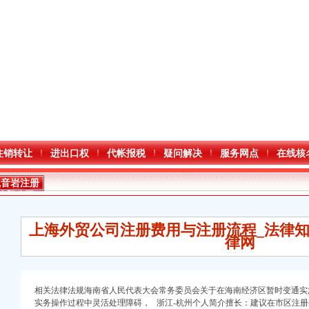
注销转让
进出口权
代帐报税
疑问解决
服务网点
在线核
观音岩注册
外贸公司
上海外贸公司注册费用与注册流程_法律知
律网
相关法律法规海南省人民代表大会常务委员会关于在海南经济区暂时变通实
口权)
实
务
操作过程中灵活处理障碍， 浙江-杭州个人简介擅长：建议在市区注