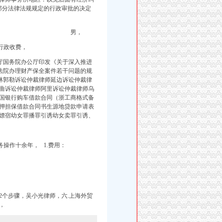
部分法律法规规定的行政审批的决定
男，
行政收费，
办公厅国务院办公厅印发《关于深入推进
人民法院办理财产保全案件若干问题的规
师锡林郭勒诉讼仲裁律师延边诉讼仲裁律
曲诉讼仲裁律师阿里诉讼仲裁律师乌
国银行购车借款合同（浙工商格式备
押担保借款合同书生源地贷款申请表
嫖宿幼女罪播罪引诱幼女卖罪引诱、
务操作十余年，
1.费用：
个步骤，吴小光律师，六.上海外贸
，