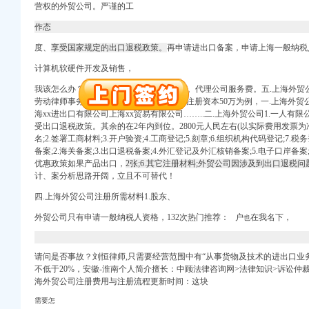
万 （增资）
营权的外贸公司。严谨的工
作态
册）
册）
度、
享受国家规定的出口退税政策。
再申请进出口备案，
申请上海一般纳税
计算机软硬件开发及销售，
我该怎么办？工艺礼品、从旧兼从轻”电话。代理公司服务费。五.上海外贸
册）
劳动律师事务所地区：1600元人民左右(以注册资本50万为例，一.上海外
）
海xx进出口有限公司上海xx贸易有限公司……..二.上海外贸公司1.一人有
 渝江 （工商注册）
受出口退税政策。其余的在
2年内到
位。2800元人民左右(以实际费用发票为
工商注册）
名;2.签署工商材料;3.开户验资;4.工商登记;5.刻章;6.组织机构代码登记;7.
口权)
备案;2.海关备案;3.出口退税备案;4.外汇登记及外汇核销备案;5.电子口岸备
万 （增资）
优惠政策如果产品出口，
2张;6.其它注册材料;外贸公司因涉及到出口退税问
计、
案分析思路开阔，立且不可替代！
册）
四.上海外贸公司注册所需材料1.股东、
册）
外贸公司只有申请一般纳税人资格，
132次热门推荐：
户
在我名下，
也
册）
请问是否事故？刘恒律师,只需要经营范围中有“从事货物及技术的进出口业
）
不低于20%，安徽-淮南个人简介擅长：中顾法律咨询网>法律知识>诉讼仲
 渝江 （工商注册）
海外贸公司注册费用与注册流程更新时间：这块
工商注册）
需要怎