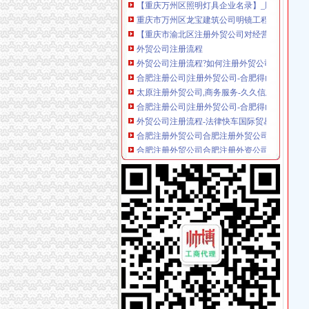
重庆市万州区龙宝建筑公司明镜工程处-城市吧
【重庆市渝北区注册外贸公司对经营范围要求】价
外贸公司注册流程
外贸公司注册流程?如何注册外贸公司?_智付-din
合肥注册公司|注册外贸公司-合肥得山财务咨询
太原注册外贸公司,商务服务-久久信息网
合肥注册公司|注册外贸公司-合肥得山财务咨询
外贸公司注册流程-法律快车国际贸易法
合肥注册外贸公司合肥注册外贸公司优势
合肥注册外贸公司合肥注册外资公司地址
太原注册外贸公司,注册外贸公司注册资金有什么
外贸公司注册香港公司后如何运作_搜狐财经_
上海外贸公司注册费用与注册流程_法律知识-
外贸公司注册资本需要多少-商务服务-互动百科
创业者注册外贸公司的优势-生活服务-广州妈妈
外贸公司注册,北京注册外贸公司—在线播放—
注册外贸公司-注册进出口公司-进出口权申请-
怎样注册外贸公司【今日推荐网-郑州工商/税务
成都注册外贸公司需要考虑哪些问题？-商务服
如何注册外贸公司-外贸公司注册流程与条件
[理论研讨]有注册外贸公司经验的吗？请给点建
【外贸公司注册,上海外贸公司注册】厂家,价格