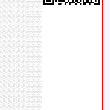
自贸区注册外贸公司条件及费用-商务服务-人民
武汉外贸公司注册【价格,品牌,供应商】-中国
注册外贸公司的条件与要求_创业家园_天涯论坛
在上海个人注册外贸公司-上海注册公司网
注册外贸公司、香港公司注册、商标注册_财务
外贸公司怎么注册,外贸公司注册流程-法律知识大全
请问大家为什么不直接注册外贸公司,而注册离案
供应海贸易公司办理,上海办理进出口贸易,办理
瑞丰德永外贸企业注册离岸公司是对外贸易便利
外贸公司注册价格|外贸公司注册型号规格
武汉外贸公司注册【价格,品牌,供应商】-中国
[注册外贸公司]北京注册外贸公司
注册外贸公司离岸公司注册银行业务-东莞58同
注册外贸公司_上海誉胜注册公司1
注册外贸公司、离岸公司注册、银行业务-广州5
观音岩注册外贸公司
注册外贸公司、香港公司注册、商标注册_财务
武汉外贸公司注册【价格,品牌,供应商】-中国
上海外贸公司注册费用与注册流程_法律知识-
太原注册外贸公司,注册外贸公司注册资金有什么
纤芝服饰有限公司|纤芝服饰有限公司网站