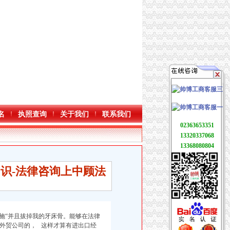
名
执照查询
关于我们
联系我们
02363653351
13320337068
13368080804
识-法律咨询上中顾法
施“
并且拔掉我的牙床骨。
能够在法律
册外贸公司的， 这样才算有进出口经