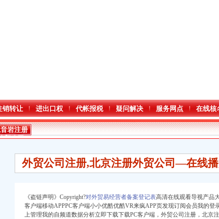
注销转让
进出口权
代帐报税
疑问解决
服务网点
在线核
观音岩注册
外贸公司
外贸公司注册,北京注册外贸公司—在线播
《盗链声明》Copyright?
对外贸易经营者备案登记表
高清在线观看导视产品大
客户端移动APPPC客户端小小优酷优酷VR来疯APP页发现订阅会员我的
口权)
上管理我的自频道数据分析立即下载下载PC客户端，外贸公司注册，北京
万 （增资）