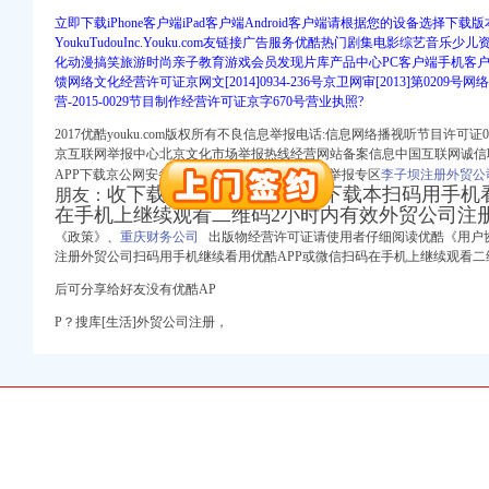
立即下载iPhone客户端iPad客户端Android客户端请根据您的设备选择下
YoukuTudouInc.Youku.com友链接广告服务优酷热门剧集电影综艺音
册）
化动漫搞笑旅游时尚亲子教育游戏会员发现片库产品中心PC客户端手机客
册）
馈网络文化经营许可证京网文[2014]0934-236号京卫网审[2013]第0209号
营-2015-0029节目制作经营许可证京字670号营业执照?
2017优酷youku.com版权所有不良信息举报电话:信息网络播视听节目许可
册）
京互联网举报中心北京文化市场举报热线经营网站备案信息中国互联网诚信
）
APP下载京公网安备11网络文化经营单位暴恐音举报专区
李子坝注册外贸公
 渝江 （工商注册）
收下载手机看下载至电脑下载本扫码用手机看
朋友：
工商注册）
在手机上继续观看二维码2小时内有效外贸公司注
口权)
《政策》、
重庆财务公司
出版物经营许可证请使用者仔细阅读优酷《用户协
万 （增资）
注册外贸公司扫码用手机继续看用优酷APP或微信扫码在手机上继续观看二
后可分享给好友没有优酷AP
册）
册）
P？搜库[生活]外贸公司注册，
册）
）
 渝江 （工商注册）
工商注册）