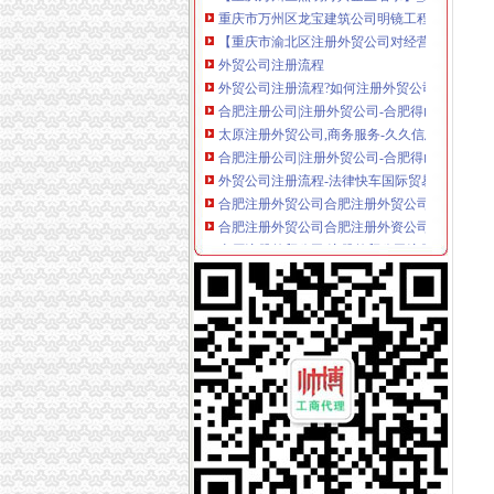
【重庆市渝北区注册外贸公司对经营范围要求】价
外贸公司注册流程
外贸公司注册流程?如何注册外贸公司?_智付-din
合肥注册公司|注册外贸公司-合肥得山财务咨询
太原注册外贸公司,商务服务-久久信息网
合肥注册公司|注册外贸公司-合肥得山财务咨询
外贸公司注册流程-法律快车国际贸易法
合肥注册外贸公司合肥注册外贸公司优势
合肥注册外贸公司合肥注册外资公司地址
太原注册外贸公司,注册外贸公司注册资金有什么
外贸公司注册香港公司后如何运作_搜狐财经_
上海外贸公司注册费用与注册流程_法律知识-
外贸公司注册资本需要多少-商务服务-互动百科
创业者注册外贸公司的优势-生活服务-广州妈妈
外贸公司注册,北京注册外贸公司—在线播放—
注册外贸公司-注册进出口公司-进出口权申请-
怎样注册外贸公司【今日推荐网-郑州工商/税务
成都注册外贸公司需要考虑哪些问题？-商务服
如何注册外贸公司-外贸公司注册流程与条件
[理论研讨]有注册外贸公司经验的吗？请给点建
【外贸公司注册,上海外贸公司注册】厂家,价格