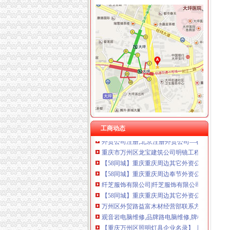
观音岩注册外贸公司
注册外贸公司、香港公司注册、商标注册_财务
武汉外贸公司注册【价格,品牌,供应商】-中国
上海外贸公司注册费用与注册流程_法律知识-
太原注册外贸公司,注册外贸公司注册资金有什么
纤芝服饰有限公司|纤芝服饰有限公司网站
外贸公司注册资本需要多少-商务服务-互动百科
【58同城】重庆重庆周边奉节外资公司注册_外
工商动态
外贸公司注册,北京注册外贸公司—在线播放—
重庆市万州区龙宝建筑公司明镜工程处-城市吧
【58同城】重庆重庆周边其它外资公司注册_外
【58同城】重庆重庆周边奉节外资公司注册_外
纤芝服饰有限公司|纤芝服饰有限公司网站
【58同城】重庆重庆周边其它外资公司注册_外
万州区外贸路益富木材经营部联系方式_信用报告
观音岩电脑维修,品牌路电脑维修,牌楼电脑维修,
【重庆万州区照明灯具企业名录】_顺企网
重庆市万州区龙宝建筑公司明镜工程处-城市吧