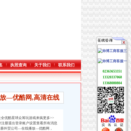
名
执照查询
关于我们
联系我们
02363653351
13320337068
13368080804
放—优酷网,高清在线
全优酷星球众筹玩游戏来疯更多>>
登录注册退出登录账户设置查看所有消息
注册外贸公司—在线播放—优酷网，