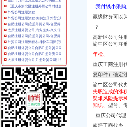
外贸公司注册流程
我付钱小采购
外贸公司注册流程?如何注册外贸公司?_智付-dinpay_新浪博客
合肥注册公司|注册外贸公司-合肥得山财务咨询有限公司
赢缘财务可以
太原注册外贸公司,商务服务-久久信息网
合肥注册公司|注册外贸公司-合肥得山财务咨询有限公司
?
外贸公司注册流程-法律快车国际贸易法
高新区公司注
合肥注册外贸公司合肥注册外贸公司优势
渝中区公司注
合肥注册外贸公司合肥注册外资公司地址
太原注册外贸公司,注册外贸公司注册资金有什么要求-太原58同城
年检、
外贸公司注册香港公司后如何运作_搜狐财经_搜狐网
上海外贸公司注册费用与注册流程_法律知识-法律咨询上中顾法律网
重庆工商注册
外贸公司注册资本需要多少-商务服务-互动百科
创业者注册外贸公司的优势-生活服务-广州妈妈论坛
复印件）确定
外贸公司注册,北京注册外贸公司—在线播放—优酷网,高清在线
渝中区公司代
注册外贸公司-注册进出口公司-进出口权申请-外贸代理记账-代理出口退
失职造成的涉
怎样注册外贸公司【今日推荐网-郑州工商/税务/财务】
成都注册外贸公司需要考虑哪些问题？-商务服务
疑难风险提示
如何注册外贸公司-外贸公司注册流程与条件
知识、
型号、专
[理论研讨]有注册外贸公司经验的吗？请给点建议_创业家园_天涯论坛_
重庆公司代理
【外贸公司注册,上海外贸公司注册】厂家,价格,图片_上海好品商
自贸区注册外贸公司条件及费用-商务服务-人民铁道网
南坪工商代办
武汉外贸公司注册【价格,品牌,供应商】-中国制造网,武汉网通知