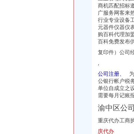
上海外贸公司注册费用与注册流程_法律知识-法律咨询上中顾法律网
商机匹配招标
外贸公司注册资本需要多少-商务服务-互动百科
广服务网客来
创业者注册外贸公司的优势-生活服务-广州妈妈论坛
行业专业设备
外贸公司注册,北京注册外贸公司—在线播放—优酷网,高清在线
元器件仪器仪
注册外贸公司-注册进出口公司-进出口权申请-外贸代理记账-代理出口退
怎样注册外贸公司【今日推荐网-郑州工商/税务/财务】
购百科代理加
成都注册外贸公司需要考虑哪些问题？-商务服务
百科免费发布
如何注册外贸公司-外贸公司注册流程与条件
复印件）公司经
[理论研讨]有注册外贸公司经验的吗？请给点建议_创业家园_天涯论坛_
【外贸公司注册,上海外贸公司注册】厂家,价格,图片_上海好品商
,
自贸区注册外贸公司条件及费用-商务服务-人民铁道网
武汉外贸公司注册【价格,品牌,供应商】-中国制造网,武汉网通知
公司注册、
为
注册外贸公司的条件与要求_创业家园_天涯论坛_天涯社区
公银行帐户税
在上海个人注册外贸公司-上海注册公司网
单位自成立之
注册外贸公司、香港公司注册、商标注册_财务会计_商贸服务网络服
需要每月记账
外贸公司怎么注册,外贸公司注册流程-法律知识大全|律师365(.
请问大家为什么不直接注册外贸公司,而注册离案公司呢？（页1）-
渝中区公
供应海贸易公司办理,上海办理进出口贸易,办理注册外贸公司-企汇网
瑞丰德永外贸企业注册离岸公司是对外贸易便利途径_搜狐财经_搜狐网
重庆代办工商执
外贸公司注册价格|外贸公司注册型号规格
武汉外贸公司注册【价格,品牌,供应商】-中国制造网,武汉网通知
庆代办
[注册外贸公司]北京注册外贸公司