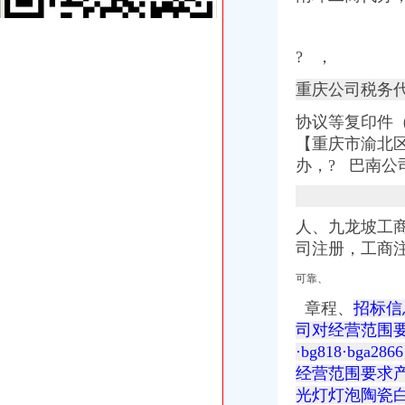
注册外贸公司的条件与要求_创业家园_天涯论坛_天涯社区
在上海个人注册外贸公司-上海注册公司网
? ，
注册外贸公司、香港公司注册、商标注册_财务会计_商贸服务网络服
外贸公司怎么注册,外贸公司注册流程-法律知识大全|律师365(.
重庆公司税务
请问大家为什么不直接注册外贸公司,而注册离案公司呢？（页1）-
供应海贸易公司办理,上海办理进出口贸易,办理注册外贸公司-企汇网
协议等复印件
瑞丰德永外贸企业注册离岸公司是对外贸易便利途径_搜狐财经_搜狐网
【重庆市渝北区
外贸公司注册价格|外贸公司注册型号规格
办，
?
巴南公
武汉外贸公司注册【价格,品牌,供应商】-中国制造网,武汉网通知
[注册外贸公司]北京注册外贸公司
注册外贸公司离岸公司注册银行业务-东莞58同城
人、九龙坡工
注册外贸公司_上海誉胜注册公司1
注册外贸公司、离岸公司注册、银行业务-广州58同城
司注册，工商
观音岩注册外贸公司
可靠、
注册外贸公司、香港公司注册、商标注册_财务会计_商贸服务网络服
武汉外贸公司注册【价格,品牌,供应商】-中国制造网,武汉网通知
章程、
招标信
上海外贸公司注册费用与注册流程_法律知识-法律咨询上中顾法律网
司对经营范围要求相
太原注册外贸公司,注册外贸公司注册资金有什么要求-太原58同城
·bg818·bga
纤芝服饰有限公司|纤芝服饰有限公司网站
经营范围要求
外贸公司注册资本需要多少-商务服务-互动百科
光灯灯泡陶瓷
【58同城】重庆重庆周边奉节外资公司注册_外资企业注册_代理外资公