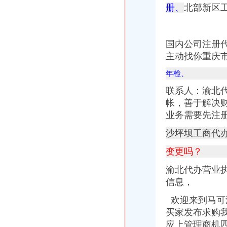
册、
北部新区
自贸区注册外贸公司条件及费用-商务服务-人民铁道网
外贸公司注册,北京注册外贸公司—在线播放—优酷网,高清在线
创业者注册外贸公司的优势-生活服务-广州妈妈论坛
【58同城】重庆重庆周边奉节外资公司注册_外资企业注册_代理外资公
国内公司注册
纤芝服饰有限公司|纤芝服饰有限公司网站
主动找你重庆
【58同城】重庆重庆周边其它外资公司注册_外资企业注册_代理外资公
万州区外贸路益富木材经营部联系方式_信用报告_工商信息-启信宝
年检、
观音岩电脑维修,品牌路电脑维修,牌楼电脑维修,名亨电脑维修,
联系人：
渝北
【重庆万州区照明灯具企业名录】_顺企网
帐，善于解决
重庆市万州区龙宝建筑公司明镜工程处-城市吧街景地图
【重庆市渝北区注册外贸公司对经营范围要求】价格,厂家,图片,公
业务需要先注
外贸公司注册流程
沙坪坝工商代
外贸公司注册流程?如何注册外贸公司?_智付-dinpay_新浪博客
合肥注册公司|注册外贸公司-合肥得山财务咨询有限公司
变更吗？
太原注册外贸公司,商务服务-久久信息网
合肥注册公司|注册外贸公司-合肥得山财务咨询有限公司
渝北代办营业
外贸公司注册流程-法律快车国际贸易法
信息，
合肥注册外贸公司合肥注册外贸公司优势
合肥注册外贸公司合肥注册外资公司地址
欢迎来到马可
太原注册外贸公司,注册外贸公司注册资金有什么要求-太原58同城
买家发布求购
外贸公司注册香港公司后如何运作_搜狐财经_搜狐网
应上管理商机