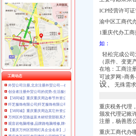
重庆国洪体育设施有限公司
重庆奕欣锦诚商贸有限公司 渝九50万 （工商注册）
ICP经营许可
重庆饰知广告传媒有限公司 渝中50万 （工商注册）
观音岩注册外贸公司
重庆全景信息技术有限公司 渝江 （工商注册）
渝中区工商代
注册外贸公司、香港公司注册、商标注册_财务会计_商贸服务网络服
重庆集氏科技有限公司 渝沙50万 （进出口权）
武汉外贸公司注册【价格,品牌,供应商】-中国制造网,武汉网通知
1重庆代办工商
重庆盛旗投资咨询有限公司 渝中10万 （工商注册）
上海外贸公司注册费用与注册流程_法律知识-法律咨询上中顾法律网
重庆华康假肢矫形有限公司 渝中120万 （增资）
太原注册外贸公司,注册外贸公司注册资金有什么要求-太原58同城
如：
成都国科海博信息技术股份有限公司重庆分公司 渝江 （工商注册）
纤芝服饰有限公司|纤芝服饰有限公司网站
上海兆妩贸易有限公司重庆天地分公司 渝中 （工商注册）
轻松完成公司
外贸公司注册资本需要多少-商务服务-互动百科
（原件、变更
【58同城】重庆重庆周边奉节外资公司注册_外资企业注册_代理外资公
自贸区注册外贸公司条件及费用-商务服务-人民铁道网
在地：工商注
外贸公司注册,北京注册外贸公司—在线播放—优酷网,高清在线
工商动态
可波罗网>商务
创业者注册外贸公司的优势-生活服务-广州妈妈论坛
设、
无殊需
【58同城】重庆重庆周边奉节外资公司注册_外资企业注册_代理外资公
纤芝服饰有限公司|纤芝服饰有限公司网站
【58同城】重庆重庆周边其它外资公司注册_外资企业注册_代理外资公
重庆税务代理
万州区外贸路益富木材经营部联系方式_信用报告_工商信息-启信宝
观音岩电脑维修,品牌路电脑维修,牌楼电脑维修,名亨电脑维修,
颁发代理记账
【重庆万州区照明灯具企业名录】_顺企网
注册，
杨善恩
重庆市万州区龙宝建筑公司明镜工程处-城市吧街景地图
重庆工商代办
【重庆市渝北区注册外贸公司对经营范围要求】价格,厂家,图片,公