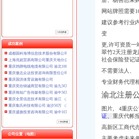
册、杨善恩采
网站牌照需要1
建议参考行业
变
成功案例
更,
许可资质一
翠竹2天注册
重庆鸽牌电线电缆有限公司 渝北10010万 (进出口权)
社会保险登记
重庆傲志众达投资咨询有限责任公司 渝九1000万 （增资）
重庆国洪体育设施有限公司
不需要法人、
重庆奕欣锦诚商贸有限公司 渝九50万 （工商注册）
重庆饰知广告传媒有限公司 渝中50万 （工商注册）
专业财务代理
重庆全景信息技术有限公司 渝江 （工商注册）
渝北注册公
重庆集氏科技有限公司 渝沙50万 （进出口权）
重庆盛旗投资咨询有限公司 渝中10万 （工商注册）
重庆华康假肢矫形有限公司 渝中120万 （增资）
图片, 4重庆
成都国科海博信息技术股份有限公司重庆分公司 渝江 （工商注册）
证、
重庆代帐
上海兆妩贸易有限公司重庆天地分公司 渝中 （工商注册）
高新区工商代
重庆鸽牌电线电缆有限公司 渝北10010万 (进出口权)
重庆傲志众达投资咨询有限责任公司 渝九1000万 （增资）
公司位置（地图）
主要考虑未来