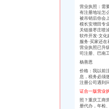
注册外贸公司离岸公司注册银行业务-东莞58同城
营业执照：需
注册外贸公司_上海誉胜注册公司1
有注册地址怎
注册外贸公司、离岸公司注册、银行业务-广州58同城
被吊销后你会
模长安增田专
关链接枣庄喷涂
软件开发·文化
服务·买家还在
营业执照已升
司注册、巴南
杨善恩
价格：我以前
息，税务必须缴
注册公司遇到问题
证合一版营业
照？重庆工商
册代办，年检