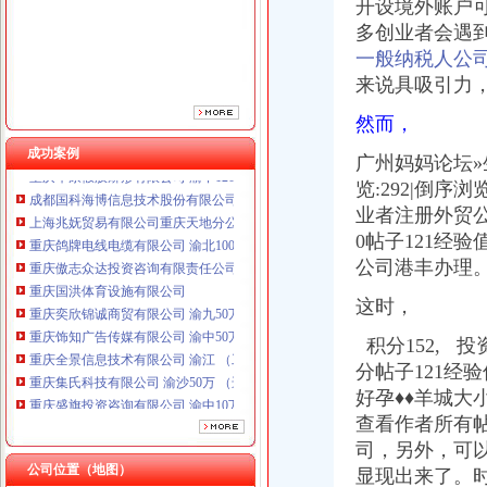
开设境外账户
重庆国洪体育设施有限公司
多创业者会遇
重庆奕欣锦诚商贸有限公司 渝九50万 （工商注册）
一般纳税人公
重庆饰知广告传媒有限公司 渝中50万 （工商注册）
来说具吸引力
重庆全景信息技术有限公司 渝江 （工商注册）
重庆集氏科技有限公司 渝沙50万 （进出口权）
然而，
重庆盛旗投资咨询有限公司 渝中10万 （工商注册）
成功案例
重庆华康假肢矫形有限公司 渝中120万 （增资）
广州妈妈论坛»
成都国科海博信息技术股份有限公司重庆分公司 渝江 （工商注册）
览:292|倒
上海兆妩贸易有限公司重庆天地分公司 渝中 （工商注册）
业者注册外贸公司
重庆鸽牌电线电缆有限公司 渝北10010万 (进出口权)
0帖子121经验
重庆傲志众达投资咨询有限责任公司 渝九1000万 （增资）
公司港丰办理
重庆国洪体育设施有限公司
重庆奕欣锦诚商贸有限公司 渝九50万 （工商注册）
这时，
重庆饰知广告传媒有限公司 渝中50万 （工商注册）
重庆全景信息技术有限公司 渝江 （工商注册）
积分152, 
重庆集氏科技有限公司 渝沙50万 （进出口权）
分帖子121经验
重庆盛旗投资咨询有限公司 渝中10万 （工商注册）
好孕♦♦羊城大小事
重庆华康假肢矫形有限公司 渝中120万 （增资）
查看作者所有帖
成都国科海博信息技术股份有限公司重庆分公司 渝江 （工商注册）
司，另外，可
上海兆妩贸易有限公司重庆天地分公司 渝中 （工商注册）
公司位置（地图）
显现出来了。