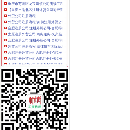
【重庆市渝北区注册外贸公司对经营范围要求】价格,厂家,图片,公
外贸公司注册流程
外贸公司注册流程?如何注册外贸公司?_智付-dinpay_新浪博客
合肥注册公司|注册外贸公司-合肥得山财务咨询有限公司
太原注册外贸公司,商务服务-久久信息网
合肥注册公司|注册外贸公司-合肥得山财务咨询有限公司
外贸公司注册流程-法律快车国际贸易法
合肥注册外贸公司合肥注册外贸公司优势
合肥注册外贸公司合肥注册外资公司地址
太原注册外贸公司,注册外贸公司注册资金有什么要求-太原58同城
外贸公司注册香港公司后如何运作_搜狐财经_搜狐网
上海外贸公司注册费用与注册流程_法律知识-法律咨询上中顾法律网
外贸公司注册资本需要多少-商务服务-互动百科
创业者注册外贸公司的优势-生活服务-广州妈妈论坛
外贸公司注册,北京注册外贸公司—在线播放—优酷网,高清在线
注册外贸公司-注册进出口公司-进出口权申请-外贸代理记账-代理出口退
怎样注册外贸公司【今日推荐网-郑州工商/税务/财务】
成都注册外贸公司需要考虑哪些问题？-商务服务
如何注册外贸公司-外贸公司注册流程与条件
[理论研讨]有注册外贸公司经验的吗？请给点建议_创业家园_天涯论坛_
【外贸公司注册,上海外贸公司注册】厂家,价格,图片_上海好品商