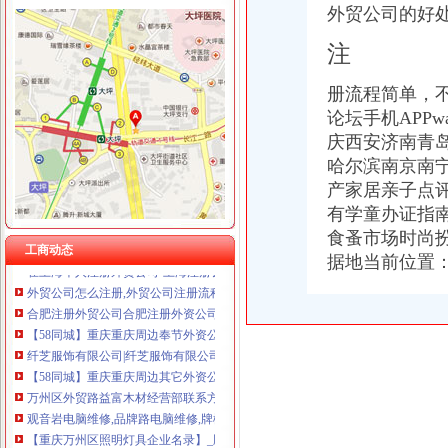
外贸公司的好
注
观音岩注册外贸公司
册流程简单，
太原注册外贸公司,注册外贸公司注册资金有什么要求-太原58同城
论坛手机APP
纤芝服饰有限公司|纤芝服饰有限公司网站
庆西安济南青
【58同城】重庆重庆周边奉节外资公司注册_外资企业注册_代理外资公
哈尔滨南京南
重庆市万州区龙宝建筑公司明镜工程处-城市吧街景地图
产家居亲子点
【58同城】重庆重庆周边其它外资公司注册_外资企业注册_代理外资公
有学童办证指
注册外贸公司_上海誉胜注册公司1
请问大家为什么不直接注册外贸公司,而注册离案公司呢？（页1）-
食蚤市场时尚
工商动态
在上海个人注册外贸公司-上海注册公司网
据地当前位置
外贸公司怎么注册,外贸公司注册流程-法律知识大全|律师365(.
合肥注册外贸公司合肥注册外资公司地址
【58同城】重庆重庆周边奉节外资公司注册_外资企业注册_代理外资公
纤芝服饰有限公司|纤芝服饰有限公司网站
【58同城】重庆重庆周边其它外资公司注册_外资企业注册_代理外资公
万州区外贸路益富木材经营部联系方式_信用报告_工商信息-启信宝
观音岩电脑维修,品牌路电脑维修,牌楼电脑维修,名亨电脑维修,
【重庆万州区照明灯具企业名录】_顺企网
重庆市万州区龙宝建筑公司明镜工程处-城市吧街景地图