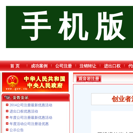
手 机 版
首 页
成功案例
公司注册
注销转让
进出口权
代
观音岩注册
外贸公司
创业者
2014公司注册最新优惠活动
进出口权优惠活动
年度公司注册最新优惠活动
年度活动公司注册送优惠
重庆鸽牌电线电缆有限公司 渝北10010万 (进出口权)
公示公告
重庆傲志众达投资咨询有限责任公司 渝九1000万 （增资）