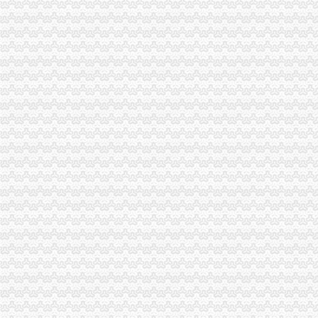
外贸公司注册香港公司后如何运作_搜狐财经_搜狐网
上海外贸公司注册费用与注册流程_法律知识-法律咨询上中顾法律网
外贸公司注册资本需要多少-商务服务-互动百科
创业者注册外贸公司的优势-生活服务-广州妈妈论坛
外贸公司注册,北京注册外贸公司—在线播放—优酷网,高清在线
注册外贸公司-注册进出口公司-进出口权申请-外贸代理记账-代理出口退
怎样注册外贸公司【今日推荐网-郑州工商/税务/财务】
成都注册外贸公司需要考虑哪些问题？-商务服务
如何注册外贸公司-外贸公司注册流程与条件
[理论研讨]有注册外贸公司经验的吗？请给点建议_创业家园_天涯论坛_
【外贸公司注册,上海外贸公司注册】厂家,价格,图片_上海好品商
自贸区注册外贸公司条件及费用-商务服务-人民铁道网
武汉外贸公司注册【价格,品牌,供应商】-中国制造网,武汉网通知
注册外贸公司的条件与要求_创业家园_天涯论坛_天涯社区
在上海个人注册外贸公司-上海注册公司网
注册外贸公司、香港公司注册、商标注册_财务会计_商贸服务网络服
外贸公司怎么注册,外贸公司注册流程-法律知识大全|律师365(.
请问大家为什么不直接注册外贸公司,而注册离案公司呢？（页1）-
供应海贸易公司办理,上海办理进出口贸易,办理注册外贸公司-企汇网
瑞丰德永外贸企业注册离岸公司是对外贸易便利途径_搜狐财经_搜狐网
外贸公司注册价格|外贸公司注册型号规格