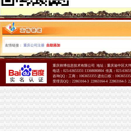
自贸区注册外贸公司条件及费用-商务服务-人民铁道网
武汉外贸公司注册【价格,品牌,供应商】-中国制造网,武汉网通知
注册外贸公司的条件与要求_创业家园_天涯论坛_天涯社区
在上海个人注册外贸公司-上海注册公司网
注册外贸公司、香港公司注册、商标注册_财务会计_商贸服务网络服
外贸公司怎么注册,外贸公司注册流程-法律知识大全|律师365(.
请问大家为什么不直接注册外贸公司,而注册离案公司呢？（页1）-
友情链接：
重庆公司注册
自助添加
供应海贸易公司办理,上海办理进出口贸易,办理注册外贸公司-企汇网
瑞丰德永外贸企业注册离岸公司是对外贸易便利途径_搜狐财经_搜狐网
外贸公司注册价格|外贸公司注册型号规格
武汉外贸公司注册【价格,品牌,供应商】-中国制造网,武汉网通知
重庆帅博信息技术有限公司 地址：重庆渝中区大坪
[注册外贸公司]北京注册外贸公司
电话：023-63653351 13368080804 传真：023-6365
咨询QQ：工商：1063653355 进出口权：1063653355
注册外贸公司离岸公司注册银行业务-东莞58同城
受理员QQ：22863164-3 22863164-4 22863164-5 228
注册外贸公司_上海誉胜注册公司1
51La
注册外贸公司、离岸公司注册、银行业务-广州58同城
观音岩注册外贸公司
太原注册外贸公司,注册外贸公司注册资金有什么要求-太原58同城
纤芝服饰有限公司|纤芝服饰有限公司网站
【58同城】重庆重庆周边奉节外资公司注册_外资企业注册_代理外资公
重庆市万州区龙宝建筑公司明镜工程处-城市吧街景地图
【58同城】重庆重庆周边其它外资公司注册_外资企业注册_代理外资公