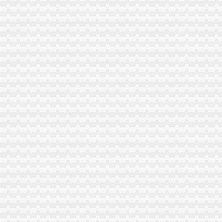
注册外贸公司_上海誉胜注册公司1
请问大家为什么不直接注册外贸公司,而注册离案公司呢？（页1）-
在上海个人注册外贸公司-上海注册公司网
外贸公司怎么注册,外贸公司注册流程-法律知识大全|律师365(.
合肥注册外贸公司合肥注册外资公司地址
【58同城】重庆重庆周边奉节外资公司注册_外资企业注册_代理外资公
纤芝服饰有限公司|纤芝服饰有限公司网站
【58同城】重庆重庆周边其它外资公司注册_外资企业注册_代理外资公
万州区外贸路益富木材经营部联系方式_信用报告_工商信息-启信宝
观音岩电脑维修,品牌路电脑维修,牌楼电脑维修,名亨电脑维修,
【重庆万州区照明灯具企业名录】_顺企网
重庆市万州区龙宝建筑公司明镜工程处-城市吧街景地图
【重庆市渝北区注册外贸公司对经营范围要求】价格,厂家,图片,公
外贸公司注册流程
外贸公司注册流程?如何注册外贸公司?_智付-dinpay_新浪博客
合肥注册公司|注册外贸公司-合肥得山财务咨询有限公司
太原注册外贸公司,商务服务-久久信息网
合肥注册公司|注册外贸公司-合肥得山财务咨询有限公司
外贸公司注册流程-法律快车国际贸易法
合肥注册外贸公司合肥注册外贸公司优势
合肥注册外贸公司合肥注册外资公司地址
太原注册外贸公司,注册外贸公司注册资金有什么要求-太原58同城