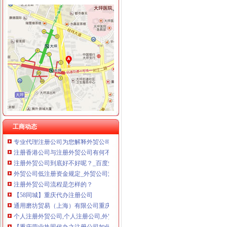
大坪注册外贸公司
重庆文胸公司-顺企网重庆黄页
注册外贸公司流程是怎样的？
有朋友注册过外贸公司的吗？
重庆甘达商贸有限责任公司|重庆甘达商贸有限责任公司网站
让外贸公司代理处理信用证_列表网问答
广州大坪小碰贸易有限公司_【信用信息_诉讼信息_财务信息_注册信息
【重庆营业执照代办之注册公司如何选择注册资金的大小？】-巴南巴
工商动态
专业代理注册公司为您解释外贸公司注册资本需要多少？-站长交流-
注册香港公司与注册外贸公司有何不同_志趣网
注册外贸公司到底好不好呢？_百度知道
外贸公司低注册资金规定_外贸公司注册-港丰投资顾问有限公司
注册外贸公司流程是怎样的？
【58同城】重庆代办注册公司
通用磨坊贸易（上海）有限公司重庆大坪店_【信用信息_诉讼信息_财
个人注册外贸公司,个人注册公司,外贸公司注册_志趣网
【重庆营业执照代办之注册公司如何选择注册资金的大小？】-巴南巴