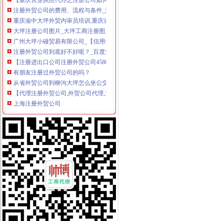
注册外贸公司的费用、流程与条件_注册企业_新浪博客
重庆渝中大坪外贸内审员培训,重庆渝中大坪ISO9001内审员培训,重
大坪注册公司图片_大坪工商注册图片-泉州易登网
广州大坪小碰贸易有限公司_【信用信息_诉讼信息_财务信息_注册信息
注册外贸公司到底好不好呢？_百度知道
【注册进出口公司注册外贸公司4580办理公司全套证照！】价格_厂
有朋友注册过外贸公司的吗？
从省外贸公司到柳沟大坪怎么坐公交车,快需要多久？-公交查询
【代理注册外贸公司,外贸公司代理,进出口贸易代理注册】价格
上海注册外贸公司
重庆渝中大坪单证员培训,重庆渝中大坪外贸单证员培训,重庆渝中大
专业代理注册公司为您解释外贸公司注册资本需要多少？-站长交流-
重庆渝中食品饮料公司-顺企网重庆渝中黄页
重庆优力童外贸童装配送中心|重庆优力童外贸童装配送中心网站
重庆文胸公司-顺企网重庆黄页
重庆中基公司（外贸业务）-城市吧街景地图
注册外贸公司的流程,注册外贸公司的条件？
上海外贸公司注册费用与注册流程-法律快车公司法
增城公注册司营业执照,增城服装销售公司注册,贸易公-广州58同城
工资待遇,大坪院洪业祥等（2014年11月13日第6页）职业圈
【萝岗周边工商注册|萝岗周边公司注册|萝岗周边注册公司】-广州58同
注册香港公司与注册外贸公司有何不同_志趣网