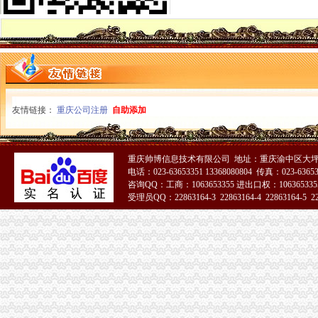
电子外贸业务跟单_凯昶德电子科技招聘信息_智通人才网
让外贸公司代理处理信用证_列表网问答
增城贸易公司注册】价格,厂家,图片,公司注册、年检、变更,广
重庆甘达商贸有限责任公司|重庆甘达商贸有限责任公司网站
外贸不锈钢餐具厂家_外贸不锈钢餐具厂家供应商_外贸不锈钢餐具生产
外贸套装茶具厂家_外贸套装茶具厂家供应商_外贸套装茶具生产厂家批
找渝中大坪书法培训选,重庆美术绘画培训火热销中【今日推荐网
友情链接：
重庆公司注册
自助添加
重庆建设摩托车股份有限公司关于2015年度预计对外担保发生额度的公
童心圆悦读文化教育供应优质的渝中大坪书法培训,纵享高品质渝【今
【代理注册外贸公司,外贸公司代理,进出口贸易代理注册】厂家,
重庆帅博信息技术有限公司 地址：重庆渝中区大坪
注册外贸公司流程是怎样的？
电话：023-63653351 13368080804 传真：023-6365
太原注册外贸公司,商务服务-久久信息网
咨询QQ：工商：1063653355 进出口权：1063653355
外贸公司注册的流程
受理员QQ：22863164-3 22863164-4 22863164-5 228
大坪注册外贸公司
51La
重庆文胸公司-顺企网重庆黄页
注册外贸公司流程是怎样的？
有朋友注册过外贸公司的吗？
重庆甘达商贸有限责任公司|重庆甘达商贸有限责任公司网站
让外贸公司代理处理信用证_列表网问答
广州大坪小碰贸易有限公司_【信用信息_诉讼信息_财务信息_注册信息
【重庆营业执照代办之注册公司如何选择注册资金的大小？】-巴南巴