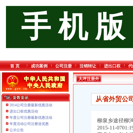
手 机 版
首 页
成功案例
公司注册
注销转让
进出口权
代
大坪注册外
贸公司
从省外贸公司
2014公司注册最新优惠活动
进出口权优惠活动
年度公司注册最新优惠活动
柳泉乡途径柳沟
年度活动公司注册送优惠
2015-11-
重庆鸽牌电线电缆有限公司 渝北10010万 (进出口权)
公示公告