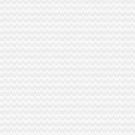
专业代理注册公司为您解释外贸公司注册资本需要多少？-站长交流-
注册香港公司与注册外贸公司有何不同_志趣网
注册外贸公司到底好不好呢？_百度知道
外贸公司低注册资金规定_外贸公司注册-港丰投资顾问有限公司
注册外贸公司流程是怎样的？
【58同城】重庆代办注册公司
通用磨坊贸易（上海）有限公司重庆大坪店_【信用信息_诉讼信息_财
个人注册外贸公司,个人注册公司,外贸公司注册_志趣网
【重庆营业执照代办之注册公司如何选择注册资金的大小？】-巴南巴
注册外贸公司的费用、流程与条件_注册企业_新浪博客
重庆渝中大坪外贸内审员培训,重庆渝中大坪ISO9001内审员培训,重
大坪注册公司图片_大坪工商注册图片-泉州易登网
广州大坪小碰贸易有限公司_【信用信息_诉讼信息_财务信息_注册信息
注册外贸公司到底好不好呢？_百度知道
【注册进出口公司注册外贸公司4580办理公司全套证照！】价格_厂
有朋友注册过外贸公司的吗？
从省外贸公司到柳沟大坪怎么坐公交车,快需要多久？-公交查询
【代理注册外贸公司,外贸公司代理,进出口贸易代理注册】价格
上海注册外贸公司
重庆渝中大坪单证员培训,重庆渝中大坪外贸单证员培训,重庆渝中大
专业代理注册公司为您解释外贸公司注册资本需要多少？-站长交流-