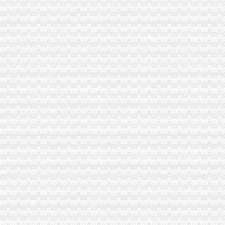
重庆渝中食品饮料公司-顺企网重庆渝中黄页
重庆优力童外贸童装配送中心|重庆优力童外贸童装配送中心网站
重庆文胸公司-顺企网重庆黄页
重庆中基公司（外贸业务）-城市吧街景地图
注册外贸公司的流程,注册外贸公司的条件？
上海外贸公司注册费用与注册流程-法律快车公司法
增城公注册司营业执照,增城服装销售公司注册,贸易公-广州58同城
工资待遇,大坪院洪业祥等（2014年11月13日第6页）职业圈
【萝岗周边工商注册|萝岗周边公司注册|萝岗周边注册公司】-广州58同
注册香港公司与注册外贸公司有何不同_志趣网
电子外贸业务跟单_凯昶德电子科技招聘信息_智通人才网
让外贸公司代理处理信用证_列表网问答
增城贸易公司注册】价格,厂家,图片,公司注册、年检、变更,广
重庆甘达商贸有限责任公司|重庆甘达商贸有限责任公司网站
外贸不锈钢餐具厂家_外贸不锈钢餐具厂家供应商_外贸不锈钢餐具生产
外贸套装茶具厂家_外贸套装茶具厂家供应商_外贸套装茶具生产厂家批
找渝中大坪书法培训选,重庆美术绘画培训火热销中【今日推荐网
重庆建设摩托车股份有限公司关于2015年度预计对外担保发生额度的公
童心圆悦读文化教育供应优质的渝中大坪书法培训,纵享高品质渝【今
【代理注册外贸公司,外贸公司代理,进出口贸易代理注册】厂家,
注册外贸公司流程是怎样的？
太原注册外贸公司,商务服务-久久信息网