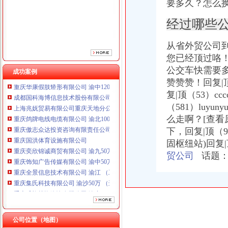
要多久？怎么
重庆傲志众达投资咨询有限责任公司 渝九1000万 （增资）
重庆国洪体育设施有限公司
经过哪些
重庆奕欣锦诚商贸有限公司 渝九50万 （工商注册）
重庆饰知广告传媒有限公司 渝中50万 （工商注册）
从省外贸公司
重庆全景信息技术有限公司 渝江 （工商注册）
您已经顶过咯！
重庆集氏科技有限公司 渝沙50万 （进出口权）
重庆盛旗投资咨询有限公司 渝中10万 （工商注册）
公交车快需
要多
成功案例
重庆华康假肢矫形有限公司 渝中120万 （增资）
赞赞赞！
回复|顶
成都国科海博信息技术股份有限公司重庆分公司 渝江 （工商注册）
复|顶（53）ccc
上海兆妩贸易有限公司重庆天地分公司 渝中 （工商注册）
（581）luyun
重庆鸽牌电线电缆有限公司 渝北10010万 (进出口权)
么走啊？[查看原文]
重庆傲志众达投资咨询有限责任公司 渝九1000万 （增资）
下，
回复|顶（94
重庆国洪体育设施有限公司
固枢纽站)回复|顶（2
重庆奕欣锦诚商贸有限公司 渝九50万 （工商注册）
重庆饰知广告传媒有限公司 渝中50万 （工商注册）
贸公司
话题：
重庆全景信息技术有限公司 渝江 （工商注册）
重庆集氏科技有限公司 渝沙50万 （进出口权）
重庆盛旗投资咨询有限公司 渝中10万 （工商注册）
重庆华康假肢矫形有限公司 渝中120万 （增资）
成都国科海博信息技术股份有限公司重庆分公司 渝江 （工商注册）
上海兆妩贸易有限公司重庆天地分公司 渝中 （工商注册）
公司位置（地图）