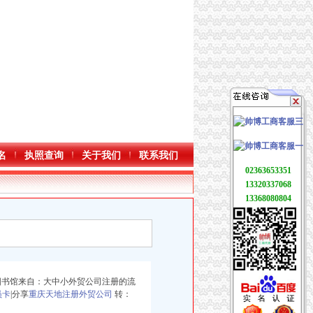
名
执照查询
关于我们
联系我们
02363653351
13320337068
13368080804
图书馆来自：大中小外贸公司注册的流
员卡
|分享
重庆天地注册外贸公司
转：