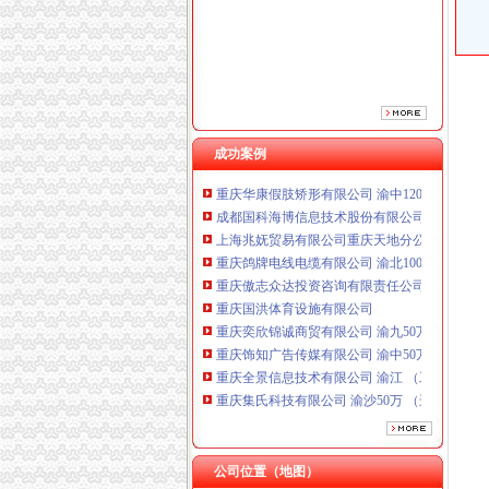
重庆傲志众达投资咨询有限责任公司 渝九1000
重庆国洪体育设施有限公司
重庆奕欣锦诚商贸有限公司 渝九50万 （工商注
重庆饰知广告传媒有限公司 渝中50万 （工商注
重庆全景信息技术有限公司 渝江 （工商注册）
重庆集氏科技有限公司 渝沙50万 （进出口权）
重庆盛旗投资咨询有限公司 渝中10万 （工商注
成功案例
重庆华康假肢矫形有限公司 渝中120万 （增资
成都国科海博信息技术股份有限公司重庆分公司
上海兆妩贸易有限公司重庆天地分公司 渝中 （
重庆鸽牌电线电缆有限公司 渝北10010万 (进出
重庆傲志众达投资咨询有限责任公司 渝九1000
重庆国洪体育设施有限公司
重庆奕欣锦诚商贸有限公司 渝九50万 （工商注
重庆饰知广告传媒有限公司 渝中50万 （工商注
重庆全景信息技术有限公司 渝江 （工商注册）
重庆集氏科技有限公司 渝沙50万 （进出口权）
重庆盛旗投资咨询有限公司 渝中10万 （工商注
重庆华康假肢矫形有限公司 渝中120万 （增资
成都国科海博信息技术股份有限公司重庆分公司
上海兆妩贸易有限公司重庆天地分公司 渝中 （
公司位置（地图）