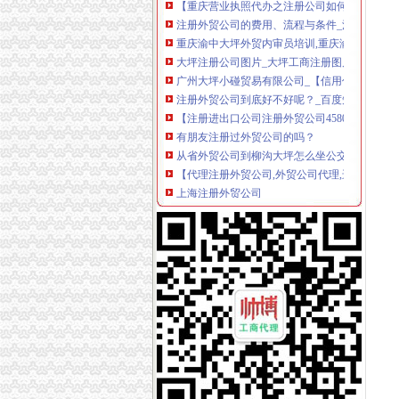
注册外贸公司的费用、流程与条件_注册企业_
重庆渝中大坪外贸内审员培训,重庆渝中大坪ISO9
大坪注册公司图片_大坪工商注册图片-泉州易
广州大坪小碰贸易有限公司_【信用信息_诉讼信
注册外贸公司到底好不好呢？_百度知道
【注册进出口公司注册外贸公司4580办理公司
有朋友注册过外贸公司的吗？
从省外贸公司到柳沟大坪怎么坐公交车,快需要
【代理注册外贸公司,外贸公司代理,进出口贸
上海注册外贸公司
重庆渝中大坪单证员培训,重庆渝中大坪外贸单
专业代理注册公司为您解释外贸公司注册资本需
重庆渝中食品饮料公司-顺企网重庆渝中黄页
重庆优力童外贸童装配送中心|重庆优力童外贸
重庆文胸公司-顺企网重庆黄页
重庆中基公司（外贸业务）-城市吧街景地图
注册外贸公司的流程,注册外贸公司的条件？
上海外贸公司注册费用与注册流程-法律快车公
增城公注册司营业执照,增城服装销售公司注册,贸
工资待遇,大坪院洪业祥等（2014年11月13日第
【萝岗周边工商注册|萝岗周边公司注册|萝岗周边