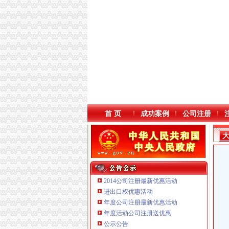
首 页
成功案例
公司注册
2014公司注册最新优惠活动
进出口权优惠活动
年度公司注册最新优惠活动
年度活动公司注册送优惠
重庆鸽牌电线电缆有限公司 渝北10010万 (进出
公示公告