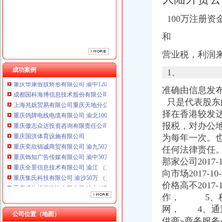
重庆傲志众达投资咨询有限责任公司 渝九1000万 （增资）
重庆国洪体育设施有限公司
100万注册
重庆奕欣锦诚商贸有限公司 渝九50万 （工商注册）
重庆饰知广告传媒有限公司 渝中50万 （工商注册）
和
重庆全景信息技术有限公司 渝江 （工商注册）
营业税，利润
重庆集氏科技有限公司 渝沙50万 （进出口权）
重庆盛旗投资咨询有限公司 渝中10万 （工商注册）
成功案例
1、
重庆华康假肢矫形有限公司 渝中120万 （增资）
成都国科海博信息技术股份有限公司重庆分公司 渝江 （工商注册）
准
确
由信息发
上海兆妩贸易有限公司重庆天地分公司 渝中 （工商注册）
只是代表股东
重庆鸽牌电线电缆有限公司 渝北10010万 (进出口权)
择在香港较发
重庆傲志众达投资咨询有限责任公司 渝九1000万 （增资）
报税，对办公
重庆国洪体育设施有限公司
为每年一次。
重庆奕欣锦诚商贸有限公司 渝九50万 （工商注册）
任何法律责任。)
重庆饰知广告传媒有限公司 渝中50万 （工商注册）
重庆全景信息技术有限公司 渝江 （工商注册）
那家公司2017
重庆集氏科技有限公司 渝沙50万 （进出口权）
向市场2017-
重庆盛旗投资咨询有限公司 渝中10万 （工商注册）
价格高不201
重庆华康假肢矫形有限公司 渝中120万 （增资）
作， 5、税
成都国科海博信息技术股份有限公司重庆分公司 渝江 （工商注册）
网， 4、通
上海兆妩贸易有限公司重庆天地分公司 渝中 （工商注册）
公司位置（地图）
供商»商务服