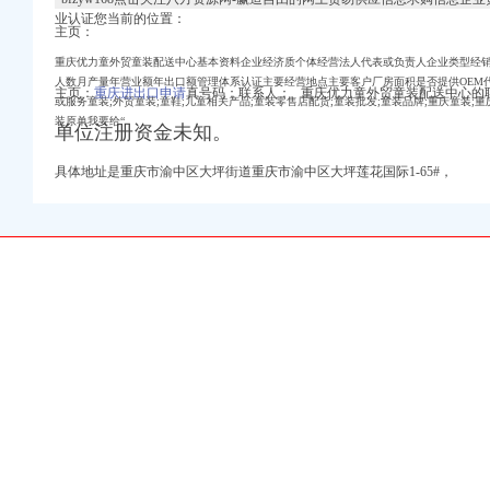
业认证您当前的位置：
主页：
重庆优力童外贸童装配送中心基本资料企业经济质个体经营法人代表或负责人企业类型经销批
人数月产量年营业额年出口额管理体系认证主要经营地点主要客户厂房面积是否提供OEM
主页：
重庆进出口申请
真号码：联系人： 重庆优力童外贸童装配送中心的
年检、变更,广
或服务童装;外贸童装;童鞋;儿童相关产品;童装零售店配货;童装批发;童装品牌;重庆童装;
001内审员培训,重
装原单我要给“
单位注册资金未知。
多久？-公交查询
易代理注册】价格
具体地址是重庆市渝中区大坪街道重庆市渝中区大坪莲花国际1-65#，
童装配送中心网站
销中【今日推荐网
证员培训,重庆渝中大
投资顾问有限公司
信用信息_诉讼信息_财
_志趣网
金的大小？】-巴南巴
新浪博客