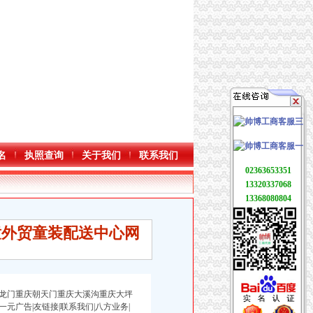
名
执照查询
关于我们
联系我们
02363653351
13320337068
13368080804
童外贸童装配送中心网
龙门重庆朝天门重庆大溪沟重庆大坪
一元广告|友链接|联系我们|八方业务|