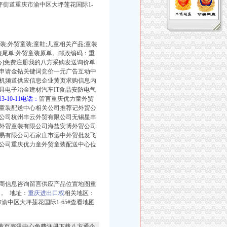
坪街道重庆市渝中区大坪莲花国际1-
装;外贸童装;童鞋;儿童相关产品;童装
装尾单;外贸童装原单。
邮政编码：
重
心]免费注册我的八方采购发送询价单
申请金钻关键词竞价一元广告互动中
机频道供应信息企业黄页求购信息内
具电子冶金建材汽车IT食品安防电气
13-10-11电话：
留言重庆优力童外贸
童装配送中心相关公司推荐记外贸公
公司杭州丰云外贸有限公司无锡星丰
外贸童装有限公司海盐安博外贸公司
易有限公司石家庄市远中外贸批发飞
公司重庆优力童外贸童装配送中心位
商信息咨询留言供应产品位置地图重
， 地址：
重庆进出口权
相关地区：
中区大坪莲花国际1-65#查看地图
企业黄页资讯中心免费注册下载八方通企