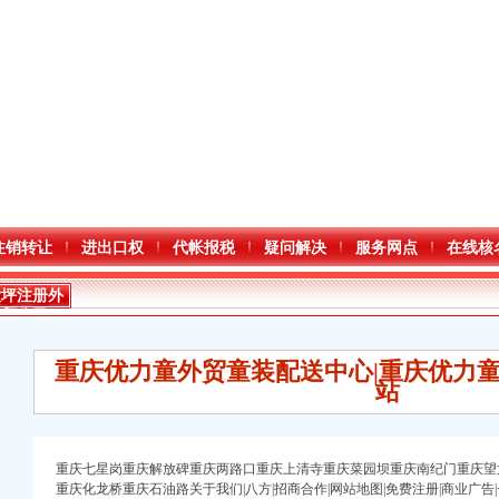
注销转让
进出口权
代帐报税
疑问解决
服务网点
在线核
大坪注册外
贸公司
重庆优力童外贸童装配送中心|重庆优力
站
口权)
重庆七星岗重庆解放碑重庆两路口重庆上清寺重庆菜园坝重庆南纪门重庆望
万 （增资）
重庆化龙桥重庆石油路关于我们|八方|招商合作|网站地图|免费注册|商业广告|