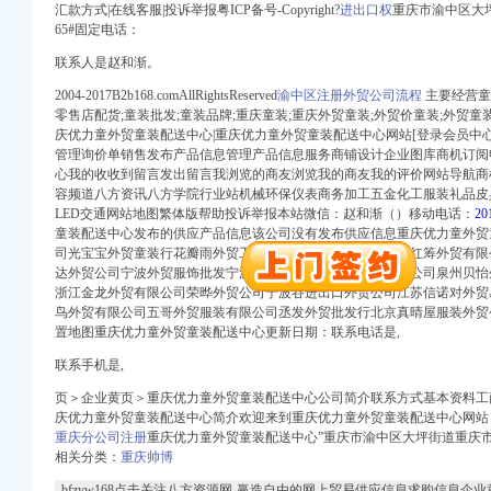
汇款方式|在线客服|投诉举报粤ICP备号-Copyright?
进出口权
重庆市渝中区大
册）
65#固定电话：
册）
联系人是赵和渐。
2004-2017B2b168.comAllRightsReserved
渝中区注册外贸公司流程
主要经营童
零售店配货;童装批发;童装品牌;重庆童装;重庆外贸童装;外贸价童装;外贸童
册）
庆优力童外贸童装配送中心|重庆优力童外贸童装配送中心网站[登录会员中
）
管理询价单销售发布产品信息管理产品信息服务商铺设计企业图库商机订阅
 渝江 （工商注册）
心我的收收到留言发出留言我浏览的商友浏览我的商友我的评价网站导航商
工商注册）
容频道八方资讯八方学院行业站机械环保仪表商务加工五金化工服装礼品皮
口权)
LED交通网站地图繁体版帮助投诉举报本站微信：赵和渐（）移动电话：
20
万 （增资）
童装配送中心发布的供应产品信息该公司没有发布供应信息重庆优力童外贸
司光宝宝外贸童装行花瓣雨外贸工厂浙江东圆进出口外贸公司红筹外贸有限
达外贸公司宁波外贸服饰批发宁波外贸服装批发艾尔祖克外贸公司泉州贝怡
册）
浙江金龙外贸有限公司荣晔外贸公司宁波谷进出口外贸公司江苏信诺对外贸
册）
鸟外贸有限公司五哥外贸服装有限公司丞发外贸批发行北京真晴屋服装外贸
置地图重庆优力童外贸童装配送中心更新日期：联系电话是,
联系手机是,
册）
）
页＞企业黄页＞重庆优力童外贸童装配送中心公司简介联系方式基本资料工
 渝江 （工商注册）
庆优力童外贸童装配送中心简介欢迎来到重庆优力童外贸童装配送中心网站
重庆分公司注册
重庆优力童外贸童装配送中心”重庆市渝中区大坪街道重庆市渝
工商注册）
相关分类：
重庆帅博
bfzyw168点击关注八方资源网-赢造自由的网上贸易供应信息求购信息