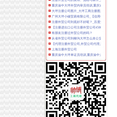
重庆渝中大坪外贸内审员培训,重庆渝中大坪ISO9
大坪注册公司图片_大坪工商注册图片-泉州易
广州大坪小碰贸易有限公司_【信用信息_诉讼信
注册外贸公司到底好不好呢？_百度知道
【注册进出口公司注册外贸公司4580办理公司
有朋友注册过外贸公司的吗？
从省外贸公司到柳沟大坪怎么坐公交车,快需要
【代理注册外贸公司,外贸公司代理,进出口贸
上海注册外贸公司
重庆渝中大坪单证员培训,重庆渝中大坪外贸单
专业代理注册公司为您解释外贸公司注册资本需
重庆渝中食品饮料公司-顺企网重庆渝中黄页
重庆优力童外贸童装配送中心|重庆优力童外贸
重庆文胸公司-顺企网重庆黄页
重庆中基公司（外贸业务）-城市吧街景地图
注册外贸公司的流程,注册外贸公司的条件？
上海外贸公司注册费用与注册流程-法律快车公
增城公注册司营业执照,增城服装销售公司注册,贸
工资待遇,大坪院洪业祥等（2014年11月13日第
【萝岗周边工商注册|萝岗周边公司注册|萝岗周边
注册香港公司与注册外贸公司有何不同_志趣网
电子外贸业务跟单_凯昶德电子科技招聘信息_